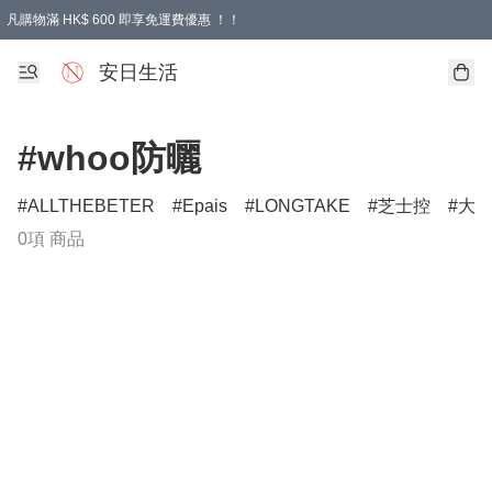
凡購物滿 HK$ 600 即享免運費優惠 ！！
安日生活
#whoo防曬
ALLTHEBETER
Epais
LONGTAKE
芝士控
大
0項 商品