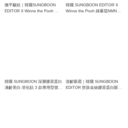
撫平皺紋｜韓國SUNGBOON
韓國 SUNGBOON EDITOR X
EDITOR X Winne the Pooh 胜
Winne the Pooh 綠蕃茄NMN毛
肽金絲膠原蛋白抗老精華 + +隨
孔重塑 緊致精華安瓶 +送隨機手
機收納包｜Silk Peptide
機裝飾｜Green Tomato NMN
Intensive Lifting Ampoule
Pore Lifting Ampoule
韓國 SUNGBOON 深層膠原蛋白
逆齡眼霜｜韓國 SUNGBOON
凍齡美白 溶化貼 3 款專用型號｜
EDITOR 胜肽金絲膠原蛋白眼霜
Deep Collagen Melting Patch
30ml｜Silk Peptide Intensive
Lifting Eye Cream