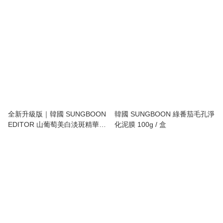
緊致精華安瓶｜Green Tomato
支｜Deep Collagen Barrier
NMN Pore Lifting Ampoule
Serum Mist
全新升級版｜韓國 SUNGBOON
韓國 SUNGBOON 綠番茄毛孔淨
EDITOR 山葡萄美白淡斑精華安
化泥膜 100g / 盒
瓶 40ml｜Muscat Grape Vita C
Dark Spot Ampoule