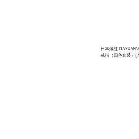
日本爆紅 RAYXAN
戒指（四色套裝）(7-
別鼻鼾