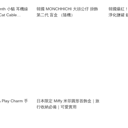
nth 小貓 耳機線
韓國 MONCHHICHI 大頭公仔 掛飾
韓國爆紅！T
t Cable
第二代 盲盒 （隨機）
淨化鹽罐 
Play Charm 手
日本限定 Miffy 米菲圓形首飾盒｜旅
行收納必備｜可愛實用