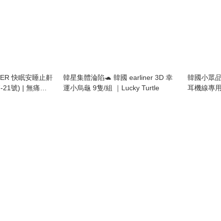
VER 快眠安睡止鼾
韓星集體淪陷🐢 韓國 earliner 3D 幸
韓國小眾品牌
21號) | 無痛告
運小烏龜 9隻/組 ｜Lucky Turtle
耳機線專用裝
Cap