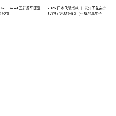
ent Seoul 五行辟邪開運
2026 日本代購爆款 ｜ 真知子花朵方
鎖匙扣
形旅行便攜飾物盒（生氣的真知子
Angry Machiko））