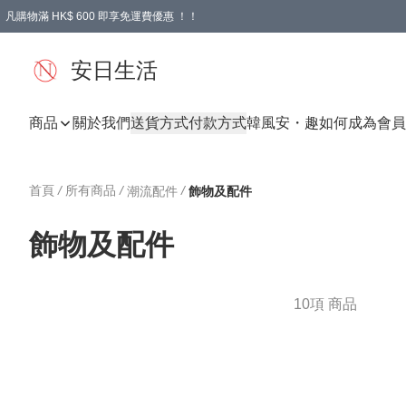
凡購物滿 HK$ 600 即享免運費優惠 ！！
安日生活
商品
關於我們
送貨方式
付款方式
韓風
安・趣
如何成為會員
首頁
/
所有商品
/
/
潮流配件
飾物及配件
飾物及配件
10項 商品