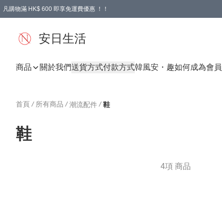
凡購物滿 HK$ 600 即享免運費優惠 ！！
安日生活
商品
關於我們
送貨方式
付款方式
韓風
安・趣
如何成為會員
首頁
/
所有商品
/
/
潮流配件
鞋
鞋
4項 商品