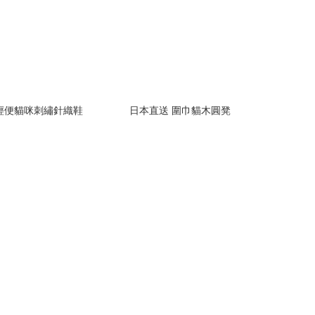
輕便貓咪刺繡針織鞋
日本直送 圍巾貓木圓凳