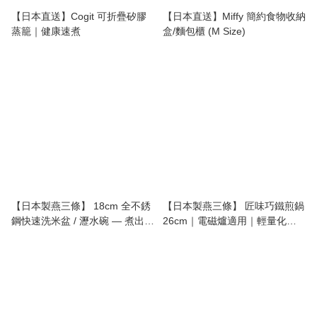
【日本直送】Cogit 可折疊矽膠
【日本直送】Miffy 簡約食物收納
蒸籠｜健康速煮
盒/麵包櫃 (M Size)
【日本製燕三條】 18cm 全不銹
【日本製燕三條】 匠味巧鐵煎鍋
鋼快速洗米盆 / 瀝水碗 — 煮出極
26cm｜電磁爐適用｜輕量化不
致完美靚飯神器
沾鐵鑊（極致耐用/木柄防燙）