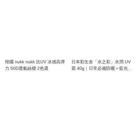
韓國 nukk nukk 抗UV 冰感高彈
日本彩生舎「水之彩」水潤 UV
力 50D透氣絲襪 2色選
霜 40g｜日常必備防曬＋藍光守
護