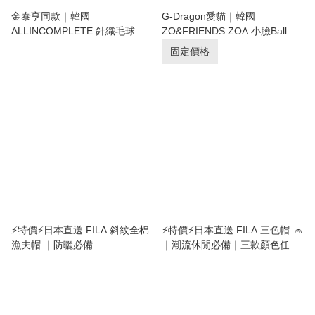
金泰亨同款｜韓國
G-Dragon愛貓｜韓國
ALLINCOMPLETE 針織毛球提
ZO&FRIENDS ZOA 小臉Ball
花冷帽 4色選｜PomPom Logo
Cap 刺繡棒球帽
固定價格
Jacquard Beanie
⚡️特價⚡日本直送 FILA 斜紋全棉
⚡️特價⚡日本直送 FILA 三色帽 🧢
漁夫帽 ｜防曬必備
｜潮流休閒必備｜三款顏色任你
揀