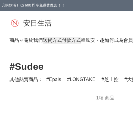
凡購物滿 HK$ 600 即享免運費優惠 ！！
安日生活
商品
關於我們
送貨方式
付款方式
韓風
安・趣
如何成為會員
#Sudee
其他熱賣商品：
Epais
LONGTAKE
芝士控
大
1項 商品