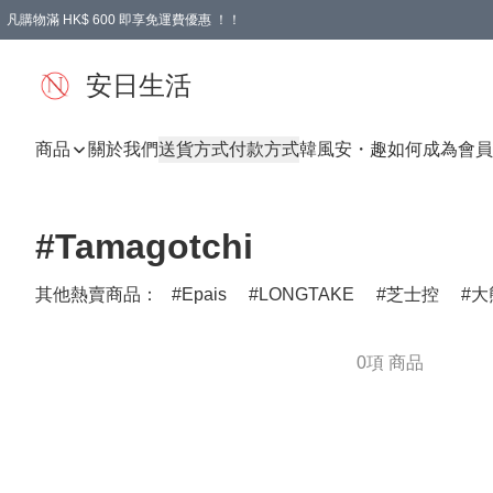
凡購物滿 HK$ 600 即享免運費優惠 ！！
安日生活
商品
關於我們
送貨方式
付款方式
韓風
安・趣
如何成為會員
#Tamagotchi
其他熱賣商品：
Epais
LONGTAKE
芝士控
大
0項 商品