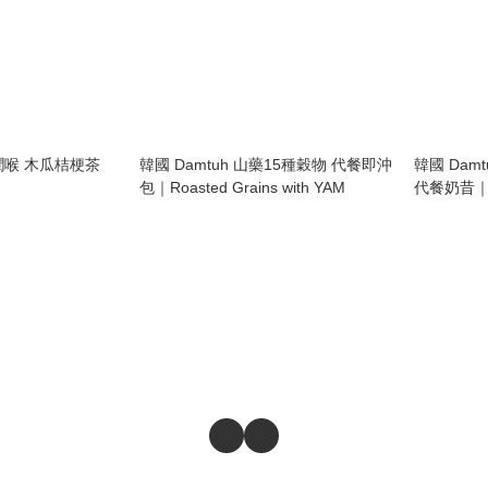
生潤喉 木瓜桔梗茶
韓國 Damtuh 山藥15種穀物 代餐即沖
韓國 Dam
包｜Roasted Grains with YAM
代餐奶昔｜Bla