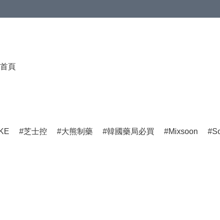
首頁
KE
芝士控
大熊制藥
韓國藥局必買
Mixsoon
S