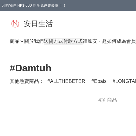
凡購物滿 HK$ 600 即享免運費優惠 ！！
安日生活
商品
關於我們
送貨方式
付款方式
韓風
安・趣
如何成為會員
#Damtuh
其他熱賣商品：
ALLTHEBETER
Epais
LONGTA
4項 商品