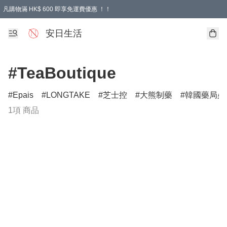
凡購物滿 HK$ 600 即享免運費優惠 ！！
安日生活
#TeaBoutique
Epais
LONGTAKE
芝士控
大熊制藥
韓國藥局必
1項 商品