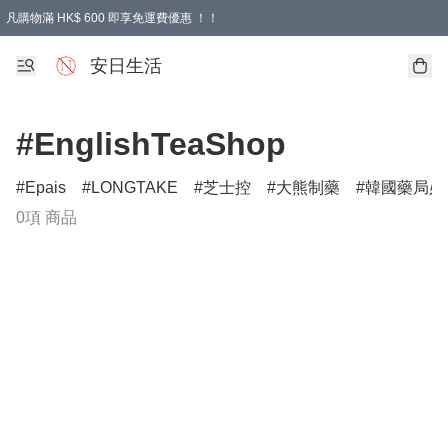
凡購物滿 HK$ 600 即享免運費優惠 ！！
安日生活
#EnglishTeaShop
Epais
LONGTAKE
芝士控
大熊制藥
韓國藥局必
0項 商品