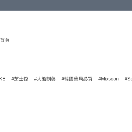
首頁
KE
芝士控
大熊制藥
韓國藥局必買
Mixsoon
S