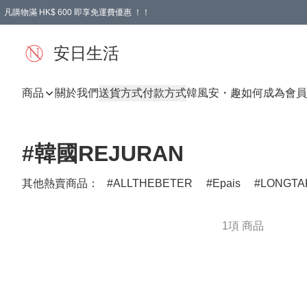
凡購物滿 HK$ 600 即享免運費優惠 ！！
安日生活
商品
關於我們
送貨方式
付款方式
韓風
安・趣
如何成為會員
#韓國REJURAN
其他熱賣商品：
ALLTHEBETER
Epais
LONGTA
1項 商品