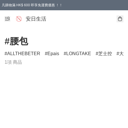
凡購物滿 HK$ 600 即享免運費優惠 ！！
安日生活
#腰包
ALLTHEBETER
Epais
LONGTAKE
芝士控
大
1項 商品