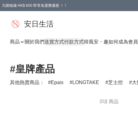
凡購物滿 HK$ 600 即享免運費優惠 ！！
安日生活
商品
關於我們
送貨方式
付款方式
韓風
安・趣
如何成為會員
#皇牌產品
其他熱賣商品：
Epais
LONGTAKE
芝士控
大
0項 商品