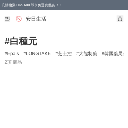
凡購物滿 HK$ 600 即享免運費優惠 ！！
安日生活
#白種元
Epais
LONGTAKE
芝士控
大熊制藥
韓國藥局必
2項 商品