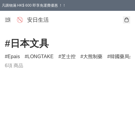
凡購物滿 HK$ 600 即享免運費優惠 ！！
安日生活
#日本文具
Epais
LONGTAKE
芝士控
大熊制藥
韓國藥局必
6項 商品