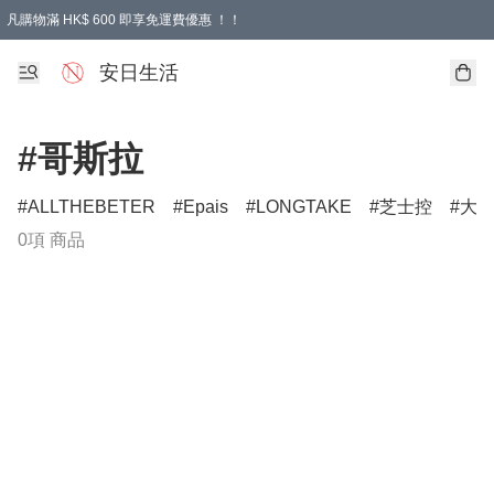
凡購物滿 HK$ 600 即享免運費優惠 ！！
安日生活
#哥斯拉
ALLTHEBETER
Epais
LONGTAKE
芝士控
大
0項 商品