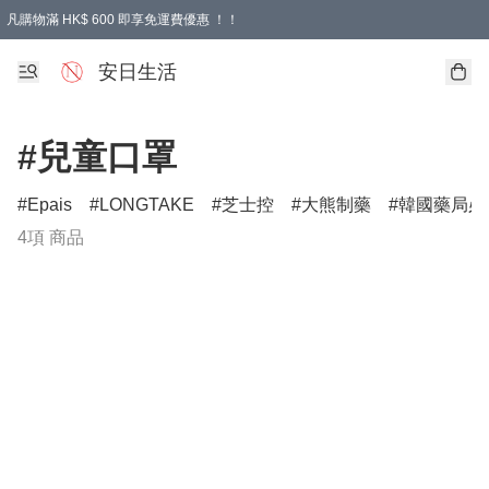
凡購物滿 HK$ 600 即享免運費優惠 ！！
安日生活
#兒童口罩
Epais
LONGTAKE
芝士控
大熊制藥
韓國藥局必
4項 商品