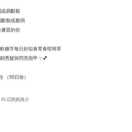
弱或易斷裂

容易斷裂或脆弱

善膚質的你

軟糖🍑每日好似食零食咁簡單

韌秀髮與閃亮指甲 ✨💕

粒 （50日份）

LIZ媽媽推介