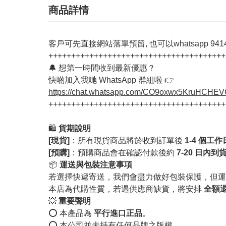
商品詳情
客戶可先直接網站落單預留, 也可以whatsapp 94142
+++++++++++++++++++++++++++++++++++++++
🔔 想第一時間收到最新優惠？
快啲加入我哋 WhatsApp 群組啦 👉
https://chat.whatsapp.com/CO9oxwx5KruHCHE
+++++++++++++++++++++++++++++++++++++++
🛍️
貨期說明
[現貨]
：所有現貨商品將於收到訂單後
1-4 個工
[預購]
：預購商品會在確認付款後約
7-20 日內到
📦
運送與包裝注意事項
若選擇快遞寄送，我們會盡力做好包裝保護，但運
本店為代購性質，若遇供應商缺貨，將安排
全額
💥
重要聲明
⭕️ 本產品為
平行進口正品
。
⭕️ 本公司並未持有任何品牌之版權。