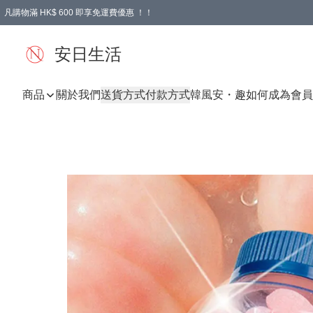
凡購物滿 HK$ 600 即享免運費優惠 ！！
安日生活
商品
關於我們
送貨方式
付款方式
韓風
安・趣
如何成為會員