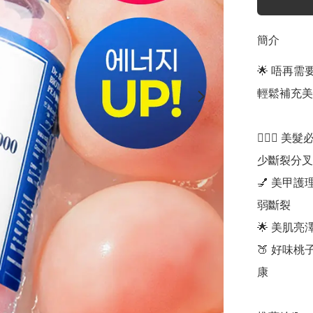
簡介
🌟 唔再
輕鬆補充美
💇🏻‍♀️
少斷裂分叉 
💅 美甲
弱斷裂 

🌟 美肌
🍑 好味
康
