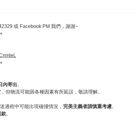
329 或 Facebook PM 我們，謝謝~
+
VCnmleL
+
作日內寄出
。
貨
，但物流可能因各種因素有所延誤，敬請理解。
送過程中可能出現碰撞情況，
完美主義者請慎重考慮
。
退款
。