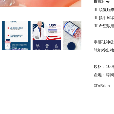
推薦給🎯

👉🏻頭髮脆
👉🏻指甲
👉🏻希望改
零藥味神級
就能養出強
規格：100
DrBrian