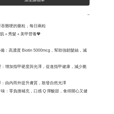
−
需要吞難哽的藥粒，每日兩粒

肌＋秀髮＋美甲營養💖

 美髮必備：高濃度 Biotin 5000mcg，幫助強韌髮絲，減


護理：增加指甲硬度與光澤，促進指甲健康，減少脆
亮澤：由內而外提升膚質，散發自然光澤 

桃子味：零負擔補充，口感 Q 彈酸甜，食得開心又健