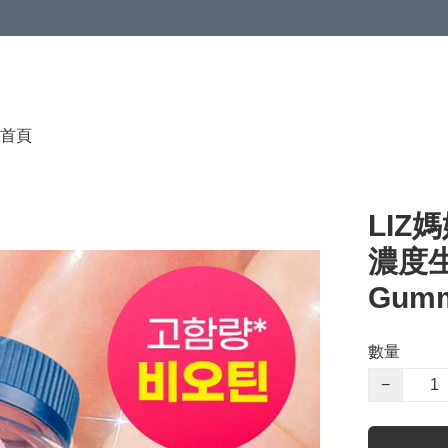
首頁
LIZ媽
濃度生
Gumm
數量
−