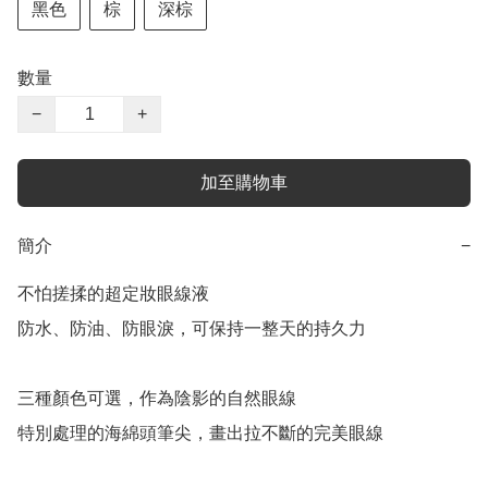
黑色
棕
深棕
數量
−
+
加至購物車
簡介
−
不怕搓揉的超定妝眼線液 

防水、防油、防眼淚，可保持一整天的持久力

三種顏色可選，作為陰影的自然眼線

特別處理的海綿頭筆尖，畫出拉不斷的完美眼線
