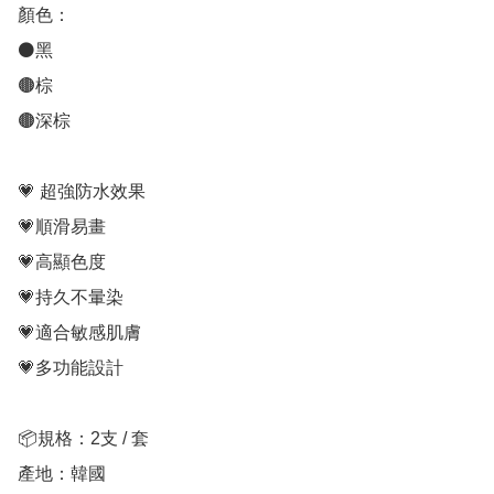
顏色：

⚫黑

🟤棕

🟤深棕 

💗 超強防水效果 

💗順滑易畫

💗高顯色度

💗持久不暈染

💗適合敏感肌膚

💗多功能設計

📦規格：2支 / 套

產地：韓國