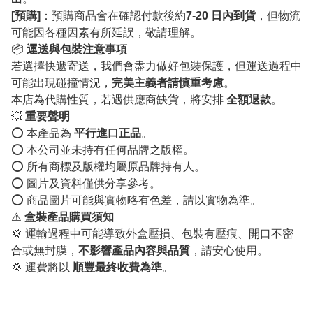
[預購]
：預購商品會在確認付款後約
7-20 日內到貨
，但物流
可能因各種因素有所延誤，敬請理解。
📦
運送與包裝注意事項
若選擇快遞寄送，我們會盡力做好包裝保護，但運送過程中
可能出現碰撞情況，
完美主義者請慎重考慮
。
本店為代購性質，若遇供應商缺貨，將安排
全額退款
。
💥
重要聲明
⭕️ 本產品為
平行進口正品
。
⭕️ 本公司並未持有任何品牌之版權。
⭕️ 所有商標及版權均屬原品牌持有人。
⭕️ 圖片及資料僅供分享參考。
⭕️ 商品圖片可能與實物略有色差，請以實物為準。
⚠️
盒裝產品購買須知
💢 運輸過程中可能導致外盒壓損、包裝有壓痕、開口不密
合或無封膜，
不影響產品內容與品質
，請安心使用。
💢 運費將以
順豐最終收費為準
。