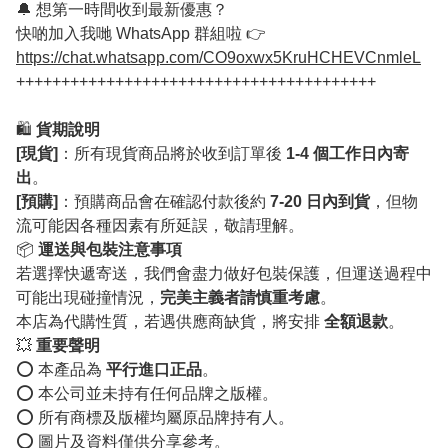
🔔 想第一時間收到最新優惠？
快啲加入我哋 WhatsApp 群組啦 👉
https://chat.whatsapp.com/CO9oxwx5KruHCHEVCnmleL
++++++++++++++++++++++++++++++++++++++++
🛍️
貨期說明
[現貨]
：所有現貨商品將於收到訂單後
1-4 個工作日內寄
出
。
[預購]
：預購商品會在確認付款後約
7-20 日內到貨
，但物
流可能因各種因素有所延誤，敬請理解。
📦
運送與包裝注意事項
若選擇快遞寄送，我們會盡力做好包裝保護，但運送過程中
可能出現碰撞情況，
完美主義者請慎重考慮
。
本店為代購性質，若遇供應商缺貨，將安排
全額退款
。
💥
重要聲明
⭕️ 本產品為
平行進口正品
。
⭕️ 本公司並未持有任何品牌之版權。
⭕️ 所有商標及版權均屬原品牌持有人。
⭕️ 圖片及資料僅供分享參考。