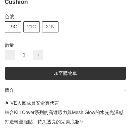
Cushion
色號
19C
21C
21N
數量
−
+
加至購物車
簡介
−
🌟IVE人氣成員安俞真代言

結合Kill Cover系列的高遮瑕力與Mesh Glow的水光光澤感

打造輕盈服貼、持久透亮的完美底妝✨
