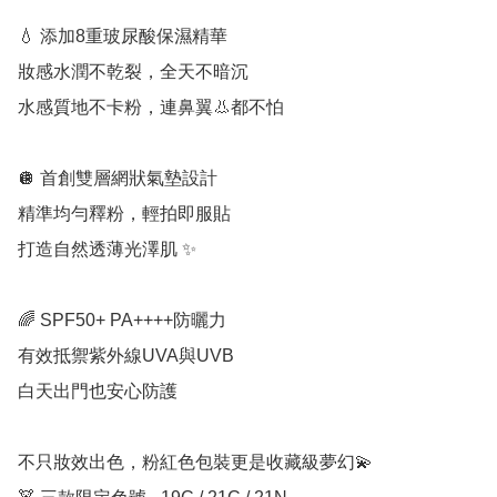
💧 添加8重玻尿酸保濕精華

妝感水潤不乾裂，全天不暗沉 

水感質地不卡粉，連鼻翼👃都不怕

🪩 首創雙層網狀氣墊設計

精準均勻釋粉，輕拍即服貼

打造自然透薄光澤肌 ✨

🌈 SPF50+ PA++++防曬力

有效抵禦紫外線UVA與UVB

白天出門也安心防護

不只妝效出色，粉紅色包裝更是收藏級夢幻💫 
