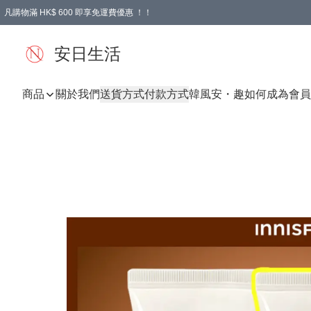
凡購物滿 HK$ 600 即享免運費優惠 ！！
安日生活
商品
關於我們
送貨方式
付款方式
韓風
安・趣
如何成為會員