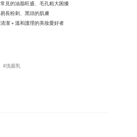
生常見的油脂旺盛、毛孔粗大困擾 

容易長粉刺、黑頭的肌膚 

層清潔＋溫和護理的美妝愛好者

洗面乳