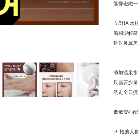
能像磁鐵一
💧BHA 水
溫和溶解廢
針對鼻翼黑
添加溫泉水
只需要少量
洗走全日疲勞
低敏安心配
📌 推薦人群 