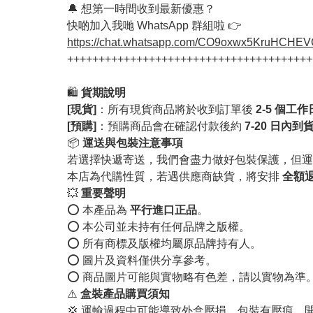
🔔 想第一時間收到最新優惠？
快啲加入我哋 WhatsApp 群組啦 👉
https://chat.whatsapp.com/CO9oxwx5KruHCHE
+++++++++++++++++++++++++++++++++++++++
🛍️
貨期說明
[現貨]
：所有現貨商品將於收到訂單後
2-5 個工
[預購]
：預購商品會在確認付款後約
7-20 日內到
📦
運送與包裝注意事項
若選擇快遞寄送，我們會盡力做好包裝保護，但運
本店為代購性質，若遇供應商缺貨，將安排
全額
💥
重要聲明
⭕️ 本產品為
平行進口正品
。
⭕️ 本公司並未持有任何品牌之版權。
⭕️ 所有商標及版權均屬原品牌持有人。
⭕️ 圖片及資料僅供分享參考。
⭕️ 商品圖片可能與實物略有色差，請以實物為準
⚠️
盒裝產品購買須知
💢 運輸過程中可能導致外盒壓損、包裝有壓痕、