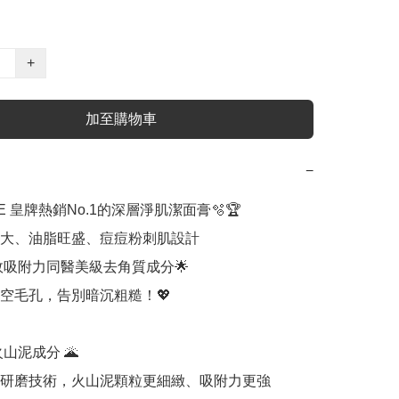
+
加至購物車
−
EE 皇牌熱銷No.1的深層淨肌潔面膏🫧🏆

大、油脂旺盛、痘痘粉刺肌設計

效吸附力同醫美級去角質成分🌟

空毛孔，告別暗沉粗糙！💖

山泥成分 🌋

研磨技術，火山泥顆粒更細緻、吸附力更強
