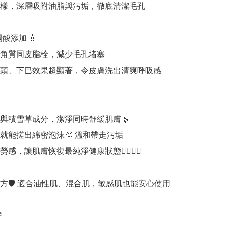
樣，深層吸附油脂與污垢，徹底清潔毛孔

楊酸添加 💧

角質同皮脂栓，減少毛孔堵塞

頭、下巴效果超顯著，令皮膚洗出清爽呼吸感

與積雪草成分，潔淨同時舒緩肌膚🌿

就能搓出綿密泡沫🫧 溫和帶走污垢

感，讓肌膚恢復最純淨健康狀態🧖🏻‍♀️✨

方🛡️ 適合油性肌、混合肌，敏感肌也能安心使用


