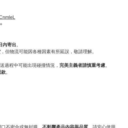
VCnmleL
+
作日內寄出
。
貨
，但物流可能因各種因素有所延誤，敬請理解。
送過程中可能出現碰撞情況，
完美主義者請慎重考慮
。
退款
。
。
開口不密合或無封膜，
不影響產品內容與品質
，請安心使用。