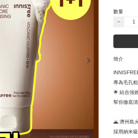
數量
−
簡介
INNISFR
專為毛孔粗
🌟 結合強
幫你徹底清
🌋 濟州島火
採用納米級