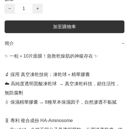
−
+
加至購物車
簡介
−
✨ 一粒＝10片面膜！急救乾燥肌的神級存在 ✨

🔬 採用 真空凍乾技術：凍乾球＋精華膠囊

☁️ 高純度透明質酸凍乾球  → 真空凍乾科技，鎖住活性，
無防腐劑

💧 保濕精華膠囊 → 8種草本保濕因子，自然滲透不黏膩

🧬 專利 複合成份 HA-Aminosome  
