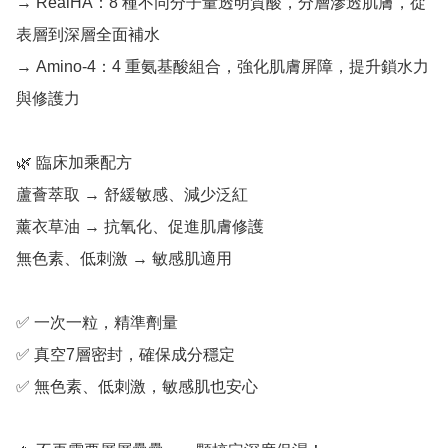
→ RealHA：8 種不同分子量透明質酸，分層滲透肌膚，從
表層到深層全面補水

→ Amino-4：4 重氨基酸組合，強化肌膚屏障，提升鎖水力
與修護力

🌿 臨床加乘配方

蘆薈萃取 → 舒緩敏感、減少泛紅

薰衣草油 → 抗氧化、促進肌膚修護

無色素、低刺激 → 敏感肌適用

✅ 一次一粒，精準劑量

✅ 真空7層密封，確保成分穩定 

✅ 無色素、低刺激，敏感肌也安心
