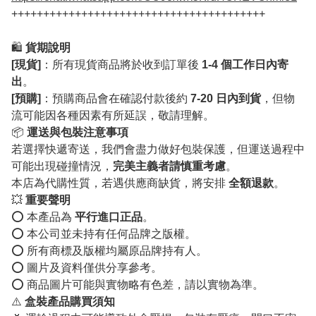
++++++++++++++++++++++++++++++++++++++++
🛍️
貨期說明
[現貨]
：所有現貨商品將於收到訂單後
1-4 個工作日內寄
出
。
[預購]
：預購商品會在確認付款後約
7-20 日內到貨
，但物
流可能因各種因素有所延誤，敬請理解。
📦
運送與包裝注意事項
若選擇快遞寄送，我們會盡力做好包裝保護，但運送過程中
可能出現碰撞情況，
完美主義者請慎重考慮
。
本店為代購性質，若遇供應商缺貨，將安排
全額退款
。
💥
重要聲明
⭕️ 本產品為
平行進口正品
。
⭕️ 本公司並未持有任何品牌之版權。
⭕️ 所有商標及版權均屬原品牌持有人。
⭕️ 圖片及資料僅供分享參考。
⭕️ 商品圖片可能與實物略有色差，請以實物為準。
⚠️
盒裝產品購買須知