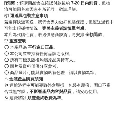
[預購]
：預購商品會在確認付款後約
7-20 日內到貨
，但物
流可能因各種因素有所延誤，敬請理解。
📦
運送與包裝注意事項
若選擇快遞寄送，我們會盡力做好包裝保護，但運送過程中
可能出現碰撞情況，
完美主義者請慎重考慮
。
本店為代購性質，若遇供應商缺貨，將安排
全額退款
。
💥
重要聲明
⭕️ 本產品為
平行進口正品
。
⭕️ 本公司並未持有任何品牌之版權。
⭕️ 所有商標及版權均屬原品牌持有人。
⭕️ 圖片及資料僅供分享參考。
⭕️ 商品圖片可能與實物略有色差，請以實物為準。
⚠️
盒裝產品購買須知
💢 運輸過程中可能導致外盒壓損、包裝有壓痕、開口不密
合或無封膜，
不影響產品內容與品質
，請安心使用。
💢 運費將以
順豐最終收費為準
。