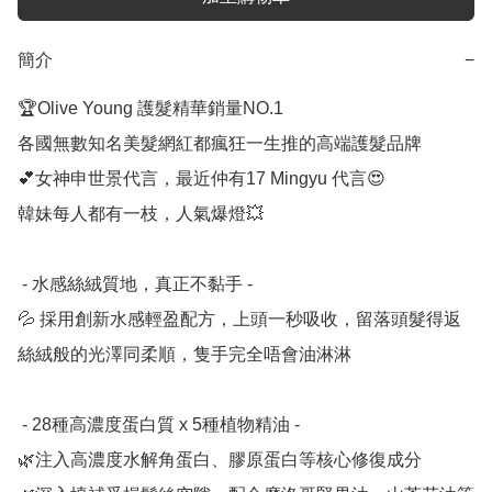
簡介
−
🏆Olive Young 護髮精華銷量NO.1

各國無數知名美髮網紅都瘋狂一生推的高端護髮品牌

💕女神申世景代言，最近仲有17 Mingyu 代言😍

韓妹每人都有一枝，人氣爆燈💥

 - 水感絲絨質地，真正不黏手 -

💦 採用創新水感輕盈配方，上頭一秒吸收，留落頭髮得返
絲絨般的光澤同柔順，隻手完全唔會油淋淋

 - 28種高濃度蛋白質 x 5種植物精油 -

🌿注入高濃度水解角蛋白、膠原蛋白等核心修復成分
