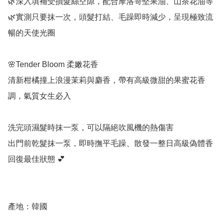
🌿深入填補受損髮絲空隙，配合摩洛哥堅果油、山茶花油等

🌿實測只要抹一次，頭髮打結、毛躁即時減少，呈現極致流
暢的天使光圈

🌸Tender Bloom 柔嫩花香

清新柑橘撞上浪漫茉莉與麝香，帶有高級微甜的果蜜花香
調，氣質女生必入

洗完頭濕髮時抹一泵，可以隔絕吹風機的熱傷害

出門前乾髮抹一泵，即時撫平毛躁、散發一整日高級偽體香

回復最佳狀態‌ 💕

產地：韓國