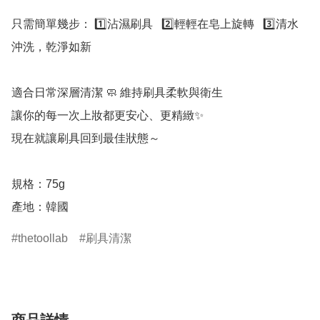
只需簡單幾步： 1️⃣沾濕刷具   2️⃣輕輕在皂上旋轉   3️⃣清水
沖洗，乾淨如新

適合日常深層清潔 🧼 維持刷具柔軟與衛生

讓你的每一次上妝都更安心、更精緻✨

現在就讓刷具回到最佳狀態～

規格：75g

產地：韓國
thetoollab
刷具清潔