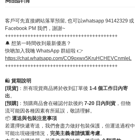
商品詳情
客戶可先直接網站落單預留, 也可以whatsapp 94142329 或
Facebook PM 我們，謝謝~
++++++++++++++++++++++++++++++++++++++++
🔔 想第一時間收到最新優惠？
快啲加入我哋 WhatsApp 群組啦 👉
https://chat.whatsapp.com/CO9oxwx5KruHCHEVCnmleL
++++++++++++++++++++++++++++++++++++++++
🛍️
貨期說明
[現貨]
：所有現貨商品將於收到訂單後
1-4 個工作日內寄
出
。
[預購]
：預購商品會在確認付款後約
7-20 日內到貨
，但物
流可能因各種因素有所延誤，敬請理解。
📦
運送與包裝注意事項
若選擇快遞寄送，我們會盡力做好包裝保護，但運送過程中
可能出現碰撞情況，
完美主義者請慎重考慮
。