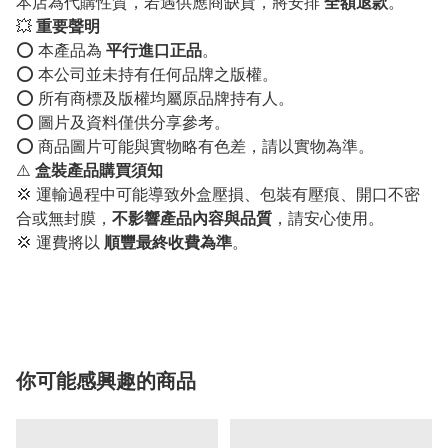
本店為代購性質，若遇供應商缺貨，將安排
全額退款
。
💥
重要聲明
⭕️ 本產品為
平行進口正品
。
⭕️ 本公司並未持有任何品牌之版權。
⭕️ 所有商標及版權均屬原品牌持有人。
⭕️ 圖片及資料僅供分享參考。
⭕️ 商品圖片可能與實物略有色差，請以實物為準。
⚠️
盒裝產品購買須知
💢 運輸過程中可能導致外盒壓損、包裝有壓痕、開口不密
合或無封膜，
不影響產品內容與品質
，請安心使用。
💢 運費將以
順豐最終收費為準
。
你可能感興趣的商品