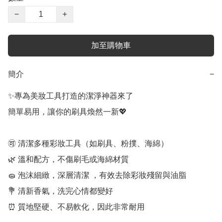
−
+
加至購物車
簡介
−
✨專為美妝工具打造的潔淨神器來了

簡單易用，讓你的刷具煥然一新💖

🉑 清潔多種彩妝工具（如刷具、粉撲、海綿）

🌿 溫和配方，不傷刷毛或海綿材質 

🧽 泡沫細緻，深層清潔 ，有效去除彩妝殘留與油脂

💐 清新香氣，洗完心情都變好 

⏰ 質地堅硬、不易軟化，因此非常耐用
