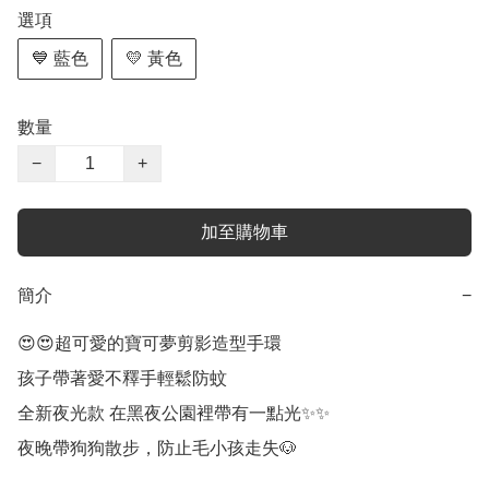
選項
💙 藍色
💛 黃色
數量
−
+
加至購物車
簡介
−
😍😍超可愛的寶可夢剪影造型手環

孩子帶著愛不釋手輕鬆防蚊

全新夜光款 在黑夜公園裡帶有一點光✨✨

夜晚帶狗狗散步，防止毛小孩走失🐶
