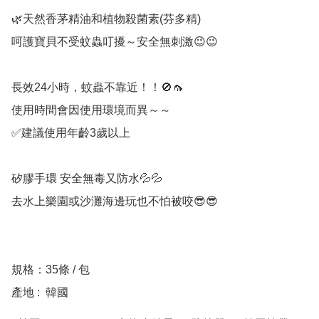
🌿天然香茅精油和植物殺菌素(芬多精)

呵護寶貝不受蚊蟲叮擾～安全無刺激😉😉

長效24小時，蚊蟲不靠近！！🚫🦟

使用時間會因使用環境而異～～

✅建議使用年齡3歲以上

矽膠手環 安全無毒又防水💦💦

去水上樂園或沙灘海邊玩也不怕被咬😎😎

規格：35條 / 包

產地 :  韓國