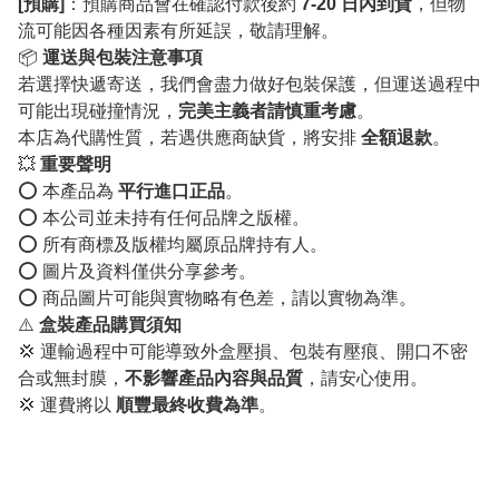
[預購]
：預購商品會在確認付款後約
7-20 日內到貨
，但物
流可能因各種因素有所延誤，敬請理解。
📦
運送與包裝注意事項
若選擇快遞寄送，我們會盡力做好包裝保護，但運送過程中
可能出現碰撞情況，
完美主義者請慎重考慮
。
本店為代購性質，若遇供應商缺貨，將安排
全額退款
。
💥
重要聲明
⭕️ 本產品為
平行進口正品
。
⭕️ 本公司並未持有任何品牌之版權。
⭕️ 所有商標及版權均屬原品牌持有人。
⭕️ 圖片及資料僅供分享參考。
⭕️ 商品圖片可能與實物略有色差，請以實物為準。
⚠️
盒裝產品購買須知
💢 運輸過程中可能導致外盒壓損、包裝有壓痕、開口不密
合或無封膜，
不影響產品內容與品質
，請安心使用。
💢 運費將以
順豐最終收費為準
。