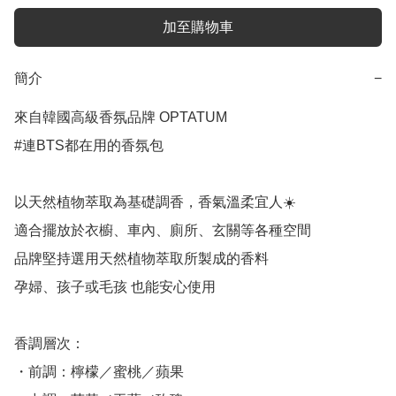
加至購物車
簡介
−
來自韓國高級香氛品牌 OPTATUM

#連BTS都在用的香氛包

以天然植物萃取為基礎調香，香氣溫柔宜人☀️ 

適合擺放於衣櫥、車內、廁所、玄關等各種空間

品牌堅持選用天然植物萃取所製成的香料

孕婦、孩子或毛孩 也能安心使用

香調層次：

・前調：檸檬／蜜桃／蘋果
