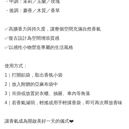
・中調：茉莉／玉蘭／玫瑰

・後調：麝香／木質／香草

✅️高擴香力與持久度，讓整個空間充滿自然香氣

✅️復古設計為空間增添質感

✅️以感性小物營造專屬的生活風格

使用方式：

1｜打開鋁袋，取出香氛小袋

2｜放入附贈的亞麻布袋中

3｜吊掛或放置於衣櫃、抽屜、車內等角落

4｜若香氣減弱，輕搖或用手輕揉香袋，即可再次釋放香味

讓香氣成為開啟美好一天的儀式❤️
