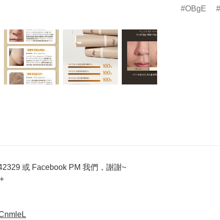
OBgE
329 或 Facebook PM 我們，謝謝~
+
VCnmleL