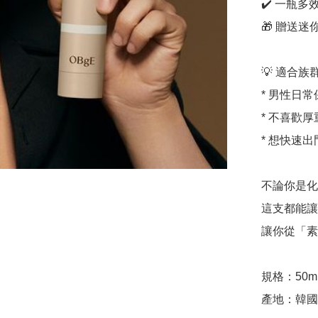
✔️ 一瓶
🎁 贈送迷
💡 適合族群
* 男性日常
* 不喜歡厚
* 想快速
不論你是化
這支都能讓
讓你從「素
規格：50ml 