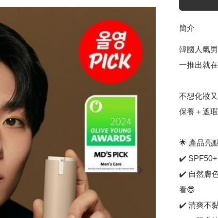
簡介
韓國人氣男
一推出就在韓
不想化妝又
保養＋遮瑕
🌟 產品亮點
✔️ SPF5
✔️ 自然
看😎

✔️ 清爽