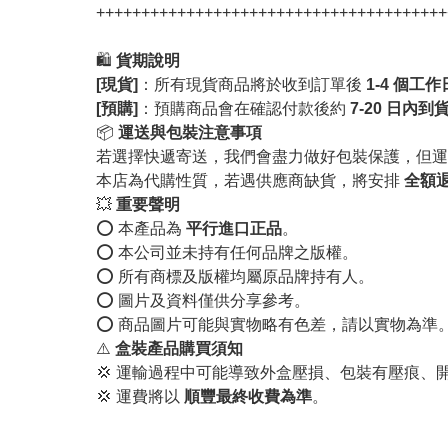
+++++++++++++++++++++++++++++++++++++++
🛍️
貨期說明
[現貨]
：所有現貨商品將於收到訂單後
1-4 個工
[預購]
：預購商品會在確認付款後約
7-20 日內到
📦
運送與包裝注意事項
若選擇快遞寄送，我們會盡力做好包裝保護，但運
本店為代購性質，若遇供應商缺貨，將安排
全額
💥
重要聲明
⭕️ 本產品為
平行進口正品
。
⭕️ 本公司並未持有任何品牌之版權。
⭕️ 所有商標及版權均屬原品牌持有人。
⭕️ 圖片及資料僅供分享參考。
⭕️ 商品圖片可能與實物略有色差，請以實物為準
⚠️
盒裝產品購買須知
💢 運輸過程中可能導致外盒壓損、包裝有壓痕、
💢 運費將以
順豐最終收費為準
。