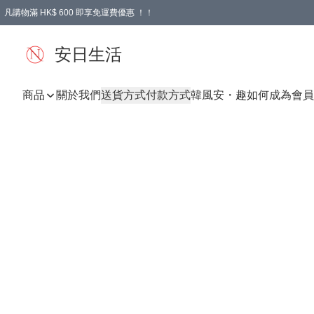
凡購物滿 HK$ 600 即享免運費優惠 ！！
安日生活
商品
關於我們
送貨方式
付款方式
韓風
安・趣
如何成為會員