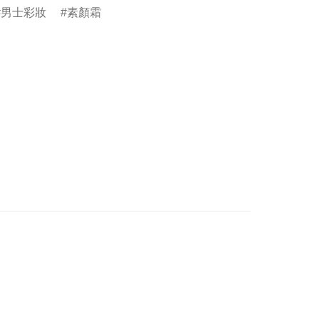
男士彩妝
素顏霜