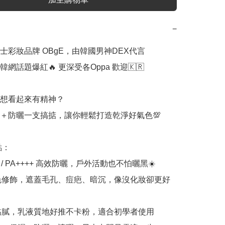
−
士彩妝品牌 OBgE，由韓國男神DEX代言

網話題爆紅🔥 更深受各Oppa 歡迎🇰🇷

想看起來有精神？

＋防曬一支搞掂，讓你輕鬆打造乾淨好氣色💯

：

0+ / PA++++ 高效防曬，戶外活動也不怕曬黑☀️

膚色修飾，遮蓋毛孔、痘疤、暗沉，像沒化妝卻更好
不黏膩，乳液質地好推不卡粉，適合初學者使用
