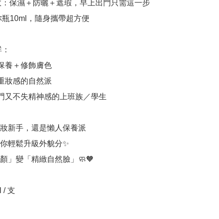
多效：保濕＋防曬＋遮瑕，早上出門只需這一步

你瓶10ml，隨身攜帶超方便

：

保養＋修飾膚色

重妝感的自然派

出門又不失精神感的上班族／學生

妝新手，還是懶人保養派

你輕鬆升級外貌分✨

顏」變「精緻自然臉」🧼🧡

/ 支
