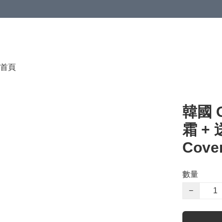
首頁
韓國 
霜 + 
Cover
數量
−