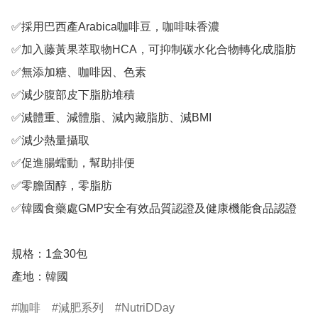
✅採用巴西產Arabica咖啡豆，咖啡味香濃

✅加入藤黃果萃取物HCA，可抑制碳水化合物轉化成脂肪

✅無添加糖、咖啡因、色素

✅減少腹部皮下脂肪堆積

✅減體重、減體脂、減內藏脂肪、減BMI

✅減少熱量攝取

✅促進腸蠕動，幫助排便

✅零膽固醇，零脂肪

✅韓國食藥處GMP安全有效品質認證及健康機能食品認證

規格：1盒30包

產地：韓國
咖啡
減肥系列
NutriDDay