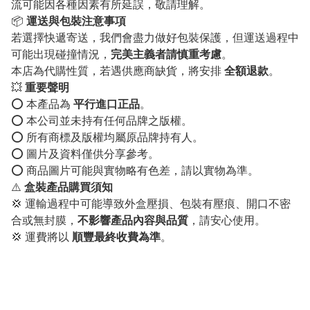
流可能因各種因素有所延誤，敬請理解。
📦
運送與包裝注意事項
若選擇快遞寄送，我們會盡力做好包裝保護，但運送過程中
可能出現碰撞情況，
完美主義者請慎重考慮
。
本店為代購性質，若遇供應商缺貨，將安排
全額退款
。
💥
重要聲明
⭕️ 本產品為
平行進口正品
。
⭕️ 本公司並未持有任何品牌之版權。
⭕️ 所有商標及版權均屬原品牌持有人。
⭕️ 圖片及資料僅供分享參考。
⭕️ 商品圖片可能與實物略有色差，請以實物為準。
⚠️
盒裝產品購買須知
💢 運輸過程中可能導致外盒壓損、包裝有壓痕、開口不密
合或無封膜，
不影響產品內容與品質
，請安心使用。
💢 運費將以
順豐最終收費為準
。