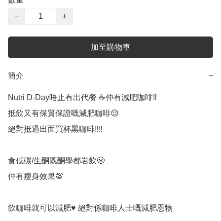
−
+
加至購物車
簡介
−
Nutri D-Day唔止有出代餐 ☕仲有減肥咖啡‼️

抵飲又有保質保證嘅減肥咖啡😌

絕對抵過出面買杯黑咖啡‼️‼️

食低碳/生酮既酮學都岩飲😬

仲有瘦身效果💯

飲咖啡就可以減肥♥️ 絕對係咖啡人士嘅減肥恩物
