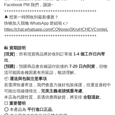
Facebook PM 我們，謝謝~
++++++++++++++++++++++++++++++++++++++++
🔔 想第一時間收到最新優惠？
快啲加入我哋 WhatsApp 群組啦 👉
https://chat.whatsapp.com/CO9oxwx5KruHCHEVCnmleL
++++++++++++++++++++++++++++++++++++++++
🛍️
貨期說明
[現貨]
：所有現貨商品將於收到訂單後
1-4 個工作日內寄
出
。
[預購]
：預購商品會在確認付款後約
7-20 日內到貨
，但物
流可能因各種因素有所延誤，敬請理解。
📦
運送與包裝注意事項
若選擇快遞寄送，我們會盡力做好包裝保護，但運送過程中
可能出現碰撞情況，
完美主義者請慎重考慮
。
本店為代購性質，若遇供應商缺貨，將安排
全額退款
。
💥
重要聲明
⭕️ 本產品為
平行進口正品
。