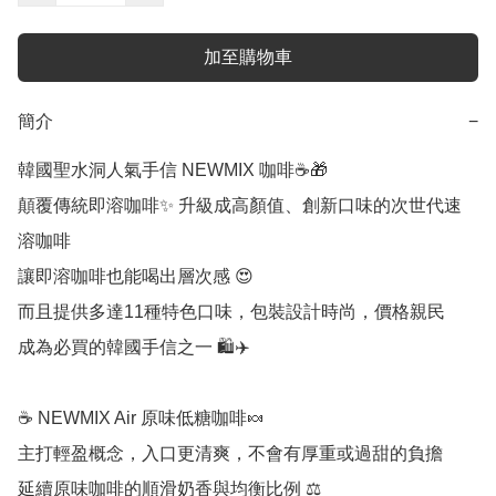
加至購物車
簡介
−
韓國聖水洞人氣手信 NEWMIX 咖啡☕️🎁

顛覆傳統即溶咖啡✨ 升級成高顏值、創新口味的次世代速
溶咖啡

讓即溶咖啡也能喝出層次感 😍

而且提供多達11種特色口味，包裝設計時尚，價格親民

成為必買的韓國手信之一 🛍️✈️

☕️ NEWMIX Air 原味低糖咖啡🍬

主打輕盈概念，入口更清爽，不會有厚重或過甜的負擔

延續原味咖啡的順滑奶香與均衡比例 ⚖️
