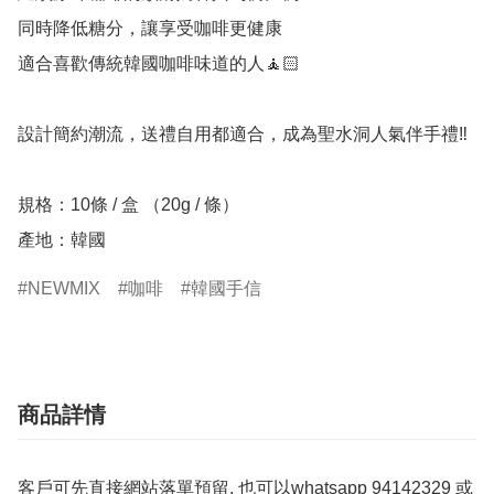
同時降低糖分，讓享受咖啡更健康

適合喜歡傳統韓國咖啡味道的人🧘🏻

設計簡約潮流，送禮自用都適合，成為聖水洞人氣伴手禮‼️

規格：10條 / 盒 （20g / 條）

產地：韓國
NEWMIX
咖啡
韓國手信
商品詳情
客戶可先直接網站落單預留, 也可以whatsapp 94142329 或