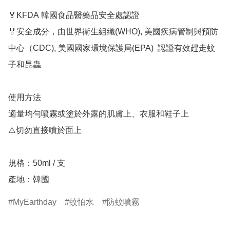
🏅KFDA 韓國食品醫藥品安全處認證

🏅安全成分，由世界衛生組織(WHO), 美國疾病管制與預防
中心（CDC), 美國國家環境保護局(EPA)  認證有效趕走蚊
子和昆蟲

使用方法

適量均勻噴霧或塗於外露的肌膚上、衣服和鞋子上

⚠️切勿直接噴於面上

規格：50ml / 支

產地：韓國
MyEarthday
蚊怕水
防蚊噴霧