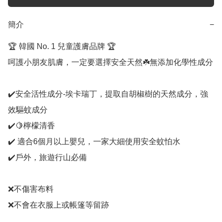
簡介
−
🏆 韓國 No. 1 兒童護膚品牌 🏆

呵護小朋友肌膚，一定要選擇安全天然☘️無添加化學性成分

✔️安全活性成分-埃卡瑞丁，提取自胡椒樹的天然成分，強
效驅蚊成分

✔️🍋檸檬清香

✔️ 適合6個月以上嬰兒，一家大細使用安全蚊怕水

✔️戶外，旅遊行山必備

❌不傷害布料

❌不會在衣服上或帳篷等留跡
