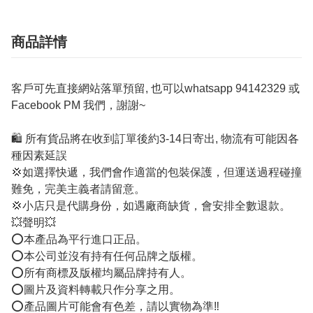
商品詳情
客戶可先直接網站落單預留, 也可以whatsapp 94142329 或
Facebook PM 我們，謝謝~
🛍️ 所有貨品將在收到訂單後約3-14日寄出, 物流有可能因各
種因素延誤
💢如選擇快遞，我們會作適當的包裝保護，但運送過程碰撞
難免，完美主義者請留意。
💢小店只是代購身份，如遇廠商缺貨，會安排全數退款。
💥聲明💥
⭕️本產品為平行進口正品。
⭕️本公司並沒有持有任何品牌之版權。
⭕️所有商標及版權均屬品牌持有人。
⭕️圖片及資料轉載只作分享之用。
⭕️產品圖片可能會有色差，請以實物為準‼️