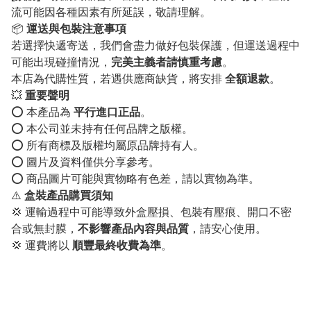
流可能因各種因素有所延誤，敬請理解。
📦
運送與包裝注意事項
若選擇快遞寄送，我們會盡力做好包裝保護，但運送過程中
可能出現碰撞情況，
完美主義者請慎重考慮
。
本店為代購性質，若遇供應商缺貨，將安排
全額退款
。
💥
重要聲明
⭕️ 本產品為
平行進口正品
。
⭕️ 本公司並未持有任何品牌之版權。
⭕️ 所有商標及版權均屬原品牌持有人。
⭕️ 圖片及資料僅供分享參考。
⭕️ 商品圖片可能與實物略有色差，請以實物為準。
⚠️
盒裝產品購買須知
💢 運輸過程中可能導致外盒壓損、包裝有壓痕、開口不密
合或無封膜，
不影響產品內容與品質
，請安心使用。
💢 運費將以
順豐最終收費為準
。