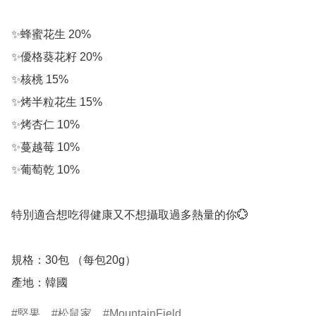
✨蜂蜜花生 20% 

✨優格葵花籽 20%

✨核桃 15% 

✨烤半粒花生 15%

✨烤杏仁 10% 

✨蔓越莓 10% 

✨葡萄乾 10%

特別適合想吃得健康又不想攝取過多熱量的你💮

規格：30包 （每包20g）

產地：韓國
堅果
松鼠家
MountainField