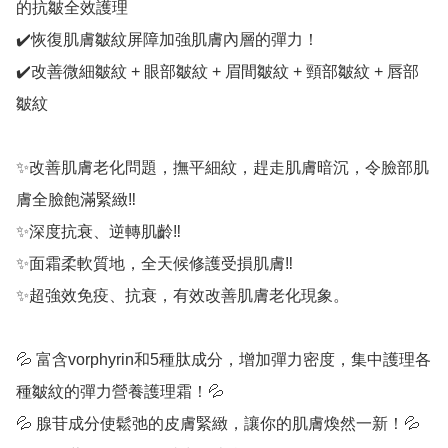
的抗皺全效護理

✔️恢復肌膚皺紋屏障加強肌膚內層的彈力！

✔️改善微細皺紋 + 眼部皺紋 + 眉間皺紋 + 頸部皺紋 + 唇部
皺紋

✨改善肌膚老化問題，撫平細紋，趕走肌膚暗沉，令臉部肌
膚全臉飽滿緊緻‼️

✨深度抗衰、逆轉肌齡‼️

✨面霜柔軟質地，全天候修護受損肌膚‼️

✨超強效免疫、抗衰，有效改善肌膚老化現象。

💦 富含vorphyrin和5種肽成分，增加彈力密度，集中護理各
種皺紋的彈力營養護理霜！💦

💦 腺苷成分使鬆弛的皮膚緊緻，讓你的肌膚煥然一新！💦
