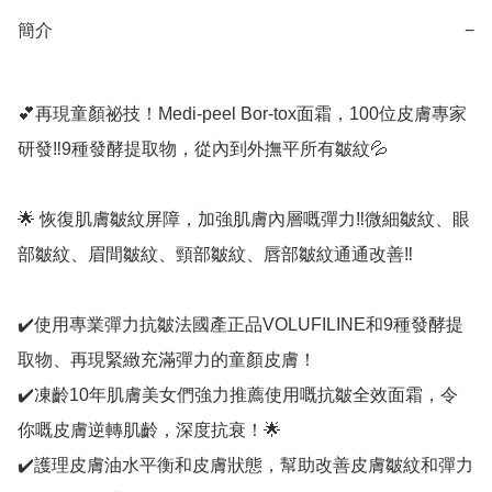
簡介
−
💕再現童顏祕技！Medi-peel Bor-tox面霜，100位皮膚專家
研發‼️9種發酵提取物，從內到外撫平所有皺紋💦

🌟 恢復肌膚皺紋屏障，加強肌膚內層嘅彈力‼️微細皺紋、眼
部皺紋、眉間皺紋、頸部皺紋、唇部皺紋通通改善‼️

✔️使用專業彈力抗皺法國產正品VOLUFILINE和9種發酵提
取物、再現緊緻充滿彈力的童顏皮膚！

✔️凍齡10年肌膚美女們強力推薦使用嘅抗皺全效面霜，令
你嘅皮膚逆轉肌齡，深度抗衰！🌟

✔️護理皮膚油水平衡和皮膚狀態，幫助改善皮膚皺紋和彈力