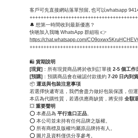
客戶可先直接網站落單預留, 也可以whatsapp 94142
+++++++++++++++++++++++++++++++++++++++
🔔 想第一時間收到最新優惠？
快啲加入我哋 WhatsApp 群組啦 👉
https://chat.whatsapp.com/CO9oxwx5KruHCHE
+++++++++++++++++++++++++++++++++++++++
🛍️
貨期說明
[現貨]
：所有現貨商品將於收到訂單後
2-5 個工
[預購]
：預購商品會在確認付款後約
7-20 日內到
📦
運送與包裝注意事項
若選擇快遞寄送，我們會盡力做好包裝保護，但運
本店為代購性質，若遇供應商缺貨，將安排
全額
💥
重要聲明
⭕️ 本產品為
平行進口正品
。
⭕️ 本公司並未持有任何品牌之版權。
⭕️ 所有商標及版權均屬原品牌持有人。
⭕️ 圖片及資料僅供分享參考。