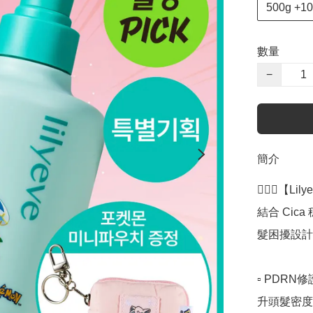
500g +
數量
−
簡介
💆🏻‍♀️【L
結合 Cic
髮困擾設計
▫️ PD
升頭髮密度 