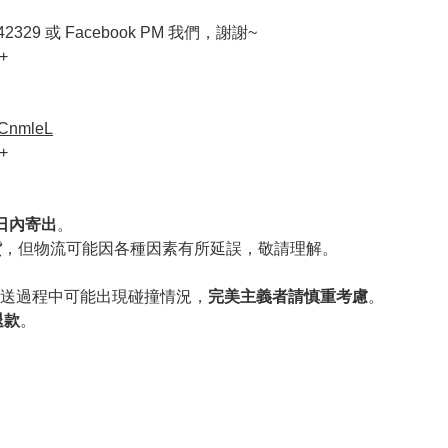
329 或 Facebook PM 我們，謝謝~
+
VCnmleL
+
作日內寄出
。
貨
，但物流可能因各種因素有所延誤，敬請理解。
送過程中可能出現碰撞情況，
完美主義者請慎重考慮
。
退款
。