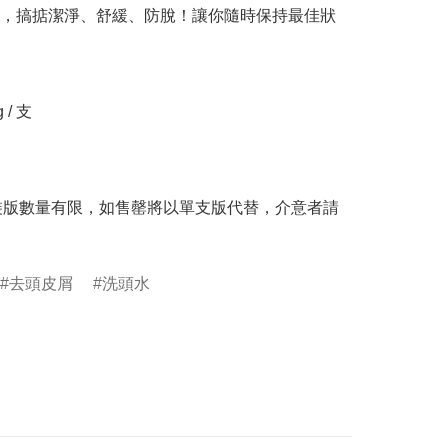
，搞掂潔淨、舒緩、防脫！讓你隨時保持最佳狀
/ 支

套裝版數量有限，如售罄將以單支版代替，介意者請
去頭皮屑
洗頭水