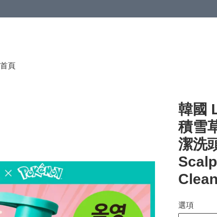
首頁
韓國 L
積雪草
潔洗頭
Scal
Clea
選項