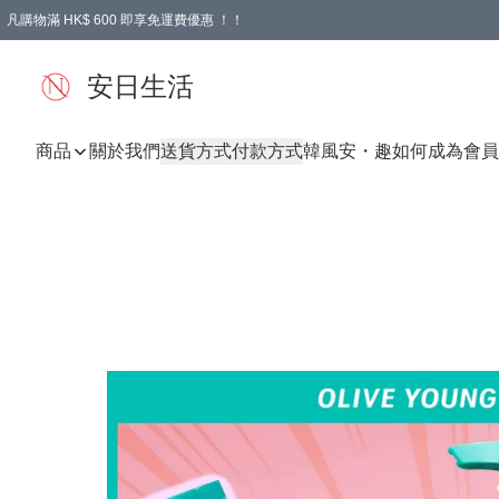
凡購物滿 HK$ 600 即享免運費優惠 ！！
安日生活
商品
關於我們
送貨方式
付款方式
韓風
安・趣
如何成為會員