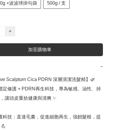
100g +波波球掛勾袋
500g / 支
+
加至購物車
−
ilyeve Scalpturn Cica PDRN 深層清潔洗髮精】🌿 

a 穩定修護 × PDRN再生科技，專為敏感、油性、掉
，讓頭皮重拾健康與清爽 ✨

RN修護科技：直達毛囊，促進細胞再生，強韌髮根，提
 
