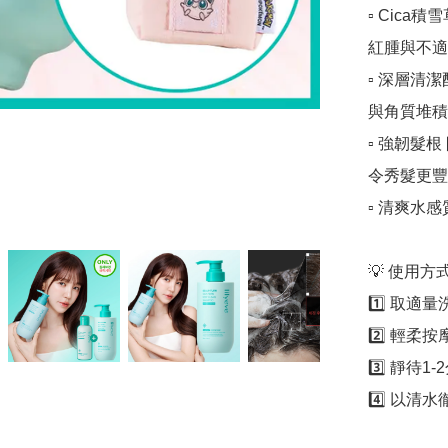
▫️ Ci
紅腫與不適 
▫️ 深層
與角質堆積，
▫️ 強韌
令秀髮更豐盈強
▫️ 清爽
💡 使用方式 
1️⃣ 取適量
2️⃣ 輕柔
3️⃣ 靜待
4️⃣ 以清