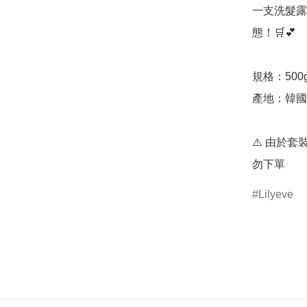
一支洗髮露
態！🛒💕

規格：500g 
產地：韓國

⚠️ 由於
勿下單
Lilyeve