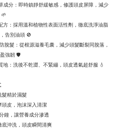
ca積雪草成分：即時鎮靜舒緩敏感，修護頭皮屏障，減少
 

清潔配方：採用溫和植物性表面活性劑，徹底洗淨油脂
告別油頭 🚫 

髮根 防脫髮：從根源滋養毛囊，減少頭髮斷裂同脫落，
韌 🛡️

水感質地：洗後不乾澀、不緊繃，頭皮透氣超舒服 💧



洗髮精於濕髮 

按摩頭皮，泡沫深入清潔 

1-2分鐘，讓營養成分滲透 

水徹底沖洗，頭皮瞬間清爽
