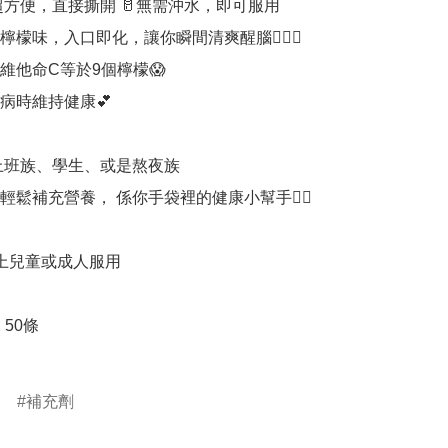
檬味，入口即化，讓你瞬間清爽醒腦🧚🏻‍♀️

維他命C等於9個檸檬😱

病時維持健康💕

是上班族、學生、或是熬夜族

輕鬆補充營養， 係你手袋裡的健康小幫手👍🏻

上兒童或成人服用

50條

補充劑