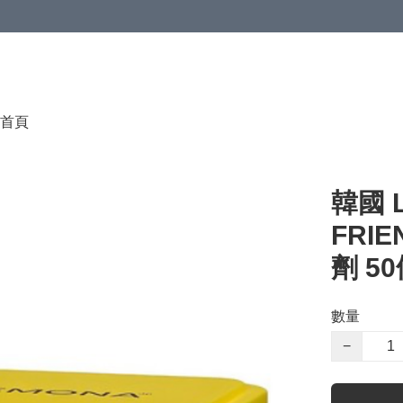
首頁
韓國 
FRI
劑 5
數量
−