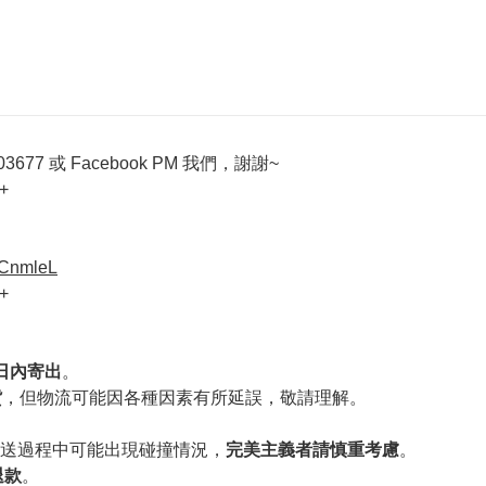
677 或 Facebook PM 我們，謝謝~
+
VCnmleL
+
作日內寄出
。
貨
，但物流可能因各種因素有所延誤，敬請理解。
送過程中可能出現碰撞情況，
完美主義者請慎重考慮
。
退款
。