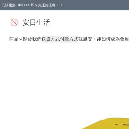
凡購物滿 HK$ 600 即享免運費優惠 ！！
安日生活
商品
關於我們
送貨方式
付款方式
韓風
安・趣
如何成為會員