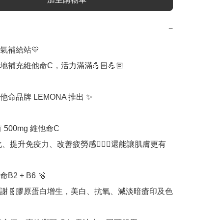
−
補給站💛

補充維他命C，活力滿滿💪🏻💪🏻

命品牌 LEMONA 推出 ✨

 500mg 維他命C

2 + B6 🫧

謝🧬膠原蛋白增生，美白、抗氧、減淡暗瘡印及色