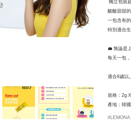
 獨立包裝超方便，直接撕開 🥛無需沖水，即可服用

酸酸甜甜的檸
一包含有的
特別適合生
💼 無論
每天一包，
適合8歲以
規格：2g X 
LEMONA