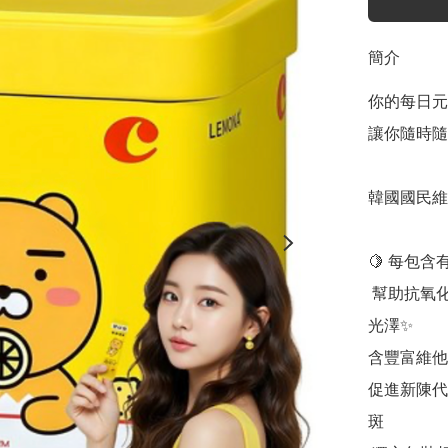
簡介
你的每日元氣
讓你隨時隨地
韓國國民維他
🍋 每包含有
 幫助抗氧化、提升免疫力、改善疲勞感💆🏻‍♀️還能讓肌膚更有
光澤✨

含豐富維他命B
促進新陳代
斑
