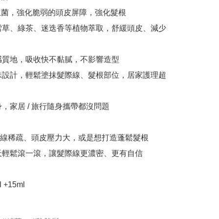
益生菌，強化脆弱的頭皮屏障，強化髮根

積雪草、綠茶、迷迭香等植物萃取，舒緩頭皮、減少
水感質地，吸收快不黏膩，不影響造型

滾珠設計，輕鬆塗抹髮際線、髮根部位，居家護理超
身，家居 / 旅行隨身攜帶都沒問題

線稀疏、頭皮壓力大，或是想打造蓬鬆髮根

每天輕鬆滾一滾，讓髮際線更濃密、更有自信

+15ml
