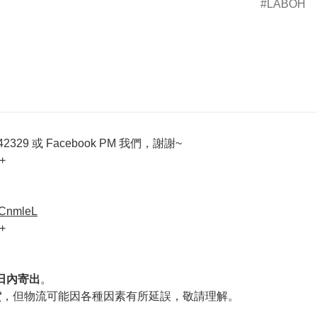
LABOH
329 或 Facebook PM 我們，謝謝~
+
VCnmleL
+
作日內寄出
。
貨
，但物流可能因各種因素有所延誤，敬請理解。