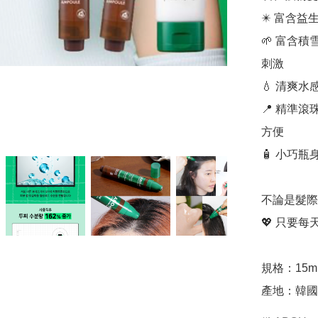
✴️ 富含
🌱 富含
刺激

💧 清爽
📍 精準
方便

🧴 小巧瓶
不論是髮際
💖 只要
規格：15ml 
產地：韓國