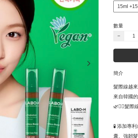
15ml +1
數量
−
簡介
髮際線越來
來自韓國的專
🌿💆‍♀️髮
🧪 添加專利
囊、強韌髮