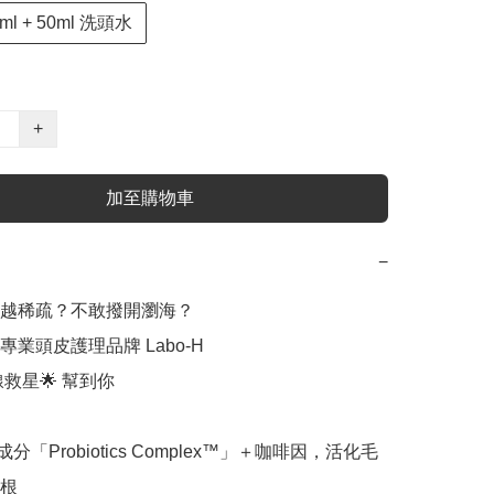
5ml + 50ml 洗頭水
+
加至購物車
−
越稀疏？不敢撥開瀏海？

業頭皮護理品牌 Labo-H 

際線救星🌟 幫到你

成分「Probiotics Complex™」＋咖啡因，活化毛
根
