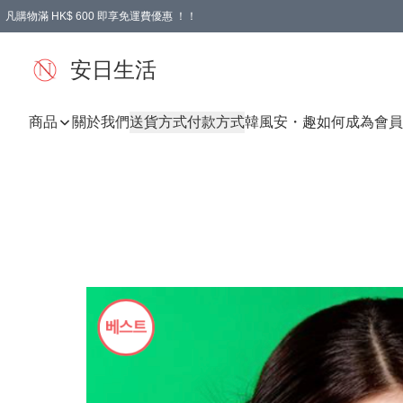
凡購物滿 HK$ 600 即享免運費優惠 ！！
安日生活
商品
關於我們
送貨方式
付款方式
韓風
安・趣
如何成為會員