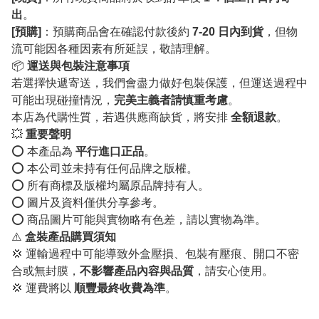
出
。
[預購]
：預購商品會在確認付款後約
7-20 日內到貨
，但物
流可能因各種因素有所延誤，敬請理解。
📦
運送與包裝注意事項
若選擇快遞寄送，我們會盡力做好包裝保護，但運送過程中
可能出現碰撞情況，
完美主義者請慎重考慮
。
本店為代購性質，若遇供應商缺貨，將安排
全額退款
。
💥
重要聲明
⭕️ 本產品為
平行進口正品
。
⭕️ 本公司並未持有任何品牌之版權。
⭕️ 所有商標及版權均屬原品牌持有人。
⭕️ 圖片及資料僅供分享參考。
⭕️ 商品圖片可能與實物略有色差，請以實物為準。
⚠️
盒裝產品購買須知
💢 運輸過程中可能導致外盒壓損、包裝有壓痕、開口不密
合或無封膜，
不影響產品內容與品質
，請安心使用。
💢 運費將以
順豐最終收費為準
。