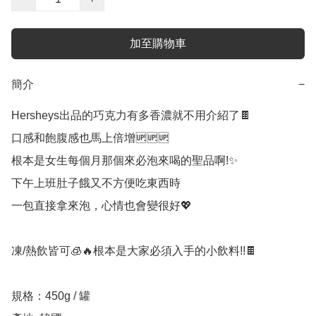
加至購物車
簡介
−
Hersheys出品的巧克力有多香濃就不用介紹了🍫

口感和飽腹感也馬上倍增🆙🆙🆙

根本是女生每個月那個來必泡來喝的聖品啊!✨

下午上班肚子餓又不方便吃東西時

一包直接拿來泡，心情也會變很好💖

凍/熱飲皆可🧊🔥根本是大家必須入手的小飲料!!🍫

規格：450g / 罐
