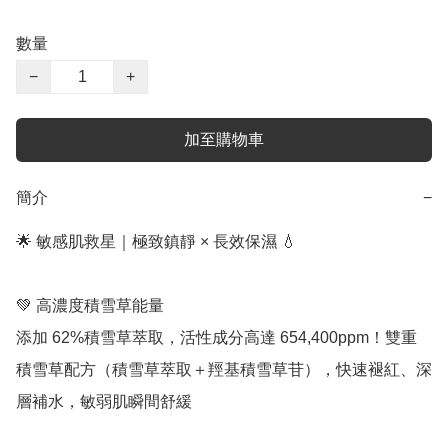
數量
−
+
加至購物車
簡介
−
🌟 敏感肌救星｜極致鎮靜 × 長效保濕 💧

💚 高濃度積雪草能量 

添加 62%積雪草萃取，活性成分高達 654,400ppm！雙重
積雪草配方（積雪草萃取＋羥基積雪草苷），快速褪紅、深
層補水，敏弱肌瞬間舒緩
