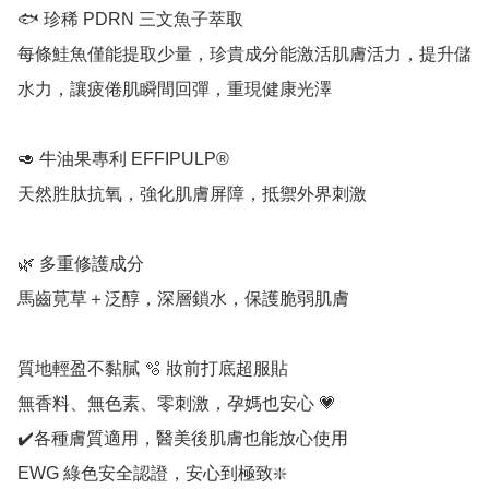
🐟 珍稀 PDRN 三文魚子萃取 

每條鮭魚僅能提取少量，珍貴成分能激活肌膚活力，提升儲
水力，讓疲倦肌瞬間回彈，重現健康光澤

🥑 牛油果專利 EFFIPULP® 

天然胜肽抗氧，強化肌膚屏障，抵禦外界刺激

🌿 多重修護成分 

馬齒莧草＋泛醇，深層鎖水，保護脆弱肌膚

質地輕盈不黏膩 🫧 妝前打底超服貼

無香料、無色素、零刺激，孕媽也安心 💗

✔️各種膚質適用，醫美後肌膚也能放心使用

EWG 綠色安全認證，安心到極致❇️
