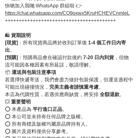
快啲加入我哋 WhatsApp 群組啦 👉
https://chat.whatsapp.com/CO9oxwx5KruHCHEVCnmleL
++++++++++++++++++++++++++++++++++++++++
🛍️
貨期說明
[現貨]
：所有現貨商品將於收到訂單後
1-4 個工作日內寄
出
。
[預購]
：預購商品會在確認付款後約
7-20 日內到貨
，但物
流可能因各種因素有所延誤，敬請理解。
📦
運送與包裝注意事項
若選擇快遞寄送，我們會盡力做好包裝保護，但運送過程中
可能出現碰撞情況，
完美主義者請慎重考慮
。
本店為代購性質，若遇供應商缺貨，將安排
全額退款
。
💥
重要聲明
⭕️ 本產品為
平行進口正品
。
⭕️ 本公司並未持有任何品牌之版權。
⭕️ 所有商標及版權均屬原品牌持有人。
⭕️ 圖片及資料僅供分享參考。