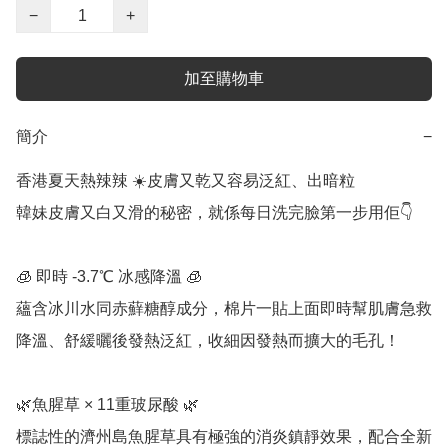
−
+
加至購物車
簡介
−
香港夏天熱辣辣 ☀️皮膚又乾又容易泛紅、出暗粒

韓妹皮膚又白又滑的秘密，就係每日洗完臉第一步用佢👇

🧊 即時 -3.7℃ 冰感降溫 🧊

蘊含冰川水同赤蘚糖醇成分，棉片一貼上面即時幫肌膚急救
降溫、舒緩曬後發熱泛紅，收細因發熱而擴大的毛孔！

🌿魚腥草 × 11重玻尿酸 🌿

標誌性的濟州島魚腥草具有極強的消炎鎮靜效果，配合全新