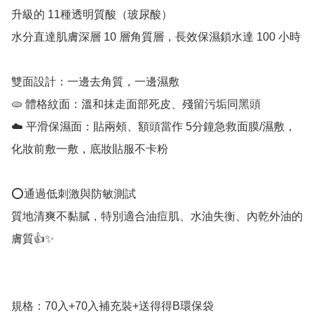
升級的 11種透明質酸（玻尿酸）

水分直達肌膚深層 10 層角質層，長效保濕鎖水達 100 小時

雙面設計：一邊去角質，一邊濕敷

🫓 體格紋面：溫和抹走面部死皮、殘留污垢同黑頭

☁️ 平滑保濕面：貼兩頰、額頭當作 5分鐘急救面膜/濕敷，
化妝前敷一敷，底妝貼服不卡粉

⭕️通過低刺激與防敏測試

質地清爽不黏膩，特別適合油痘肌、水油失衡、內乾外油的
膚質👍✨

規格：70入+70入補充裝+送得得B環保袋
