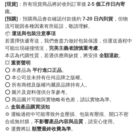
[現貨]
：所有現貨商品將於收到訂單後
2-5 個工作日內寄
出
。
[預購]
：預購商品會在確認付款後約
7-20 日內到貨
，但物
流可能因各種因素有所延誤，敬請理解。
📦
運送與包裝注意事項
若選擇快遞寄送，我們會盡力做好包裝保護，但運送過程中
可能出現碰撞情況，
完美主義者請慎重考慮
。
本店為代購性質，若遇供應商缺貨，將安排
全額退款
。
💥
重要聲明
⭕️ 本產品為
平行進口正品
。
⭕️ 本公司並未持有任何品牌之版權。
⭕️ 所有商標及版權均屬原品牌持有人。
⭕️ 圖片及資料僅供分享參考。
⭕️ 商品圖片可能與實物略有色差，請以實物為準。
⚠️
盒裝產品購買須知
💢 運輸過程中可能導致外盒壓損、包裝有壓痕、開口不密
合或無封膜，
不影響產品內容與品質
，請安心使用。
💢 運費將以
順豐最終收費為準
。