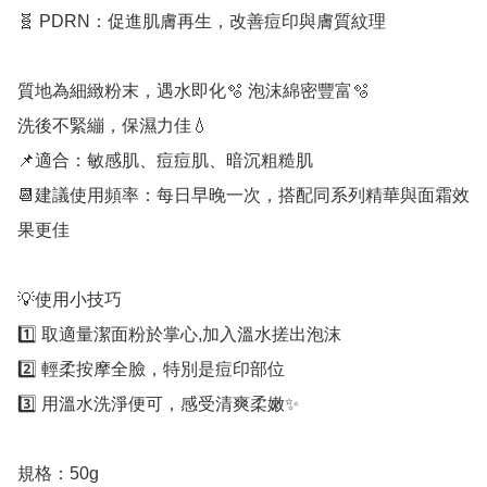
🧬 PDRN：促進肌膚再生，改善痘印與膚質紋理

質地為細緻粉末，遇水即化🫧 泡沫綿密豐富🫧

洗後不緊繃，保濕力佳💧 

📌適合：敏感肌、痘痘肌、暗沉粗糙肌 

📆建議使用頻率：每日早晚一次，搭配同系列精華與面霜效
果更佳

💡使用小技巧

1️⃣ 取適量潔面粉於掌心,加入溫水搓出泡沫

2️⃣ 輕柔按摩全臉，特別是痘印部位

3️⃣ 用溫水洗淨便可，感受清爽柔嫩✨

規格：50g
