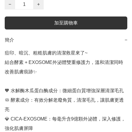
−
+
加至購物車
簡介
−
痘印、暗沉、粗糙肌膚的清潔救星來了~

結合酵素 + EXOSOME外泌體雙重修護力，溫和清潔同時
改善肌膚痕跡✨

🧡 水解酶木瓜蛋白酶成分：微細蛋白質增強深層清潔毛孔

🧼 酵素成分：有效分解老廢角質，清潔毛孔，讓肌膚更透
亮 

💎 CICA-EXOSOME：每毫升含9億顆外泌體，深入修護，
強化肌膚屏障 
