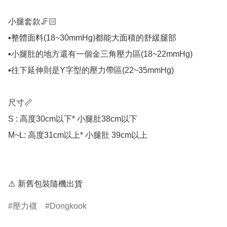
小腿套款🦵🏻

▪️整體面料(18~30mmHg)都能大面積的舒緩腿部

▪️小腿肚的地方還有一個金三角壓力區(18~22mmHg)

▪️往下延伸則是Y字型的壓力帶區(22~35mmHg)

尺寸📏

S : 高度30cm以下* 小腿肚38cm以下

M~L: 高度31cm以上* 小腿肚 39cm以上

⚠️ 新舊包裝隨機出貨
壓力襪
Dongkook