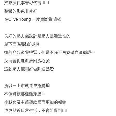
找來演員李善彬代言🧏🏻‍♀️

整體的形象非常好

在Olive Young 一度賣斷貨 😆✌️

良好的壓力襪設計是壓力是漸進性的

越下面(腳踝處)越緊

雖然穿起來覺得緊，但是不僅不會妨礙血液循環♾️

反而會促進血液回流心臟

這款壓力襪剛好做到這點🥰

所以一上市就造成搶購🛍️

不像褲襪那樣難穿脫✨

小腿套及中筒襪款反而更加的暢銷

也更貼近日常生活，不會阻礙到👍🏻
