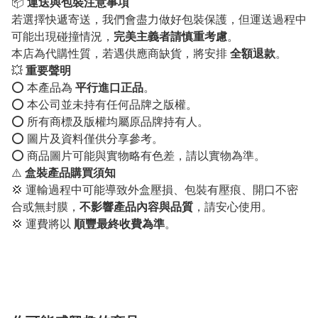
📦
運送與包裝注意事項
若選擇快遞寄送，我們會盡力做好包裝保護，但運送過程中
可能出現碰撞情況，
完美主義者請慎重考慮
。
本店為代購性質，若遇供應商缺貨，將安排
全額退款
。
💥
重要聲明
⭕️ 本產品為
平行進口正品
。
⭕️ 本公司並未持有任何品牌之版權。
⭕️ 所有商標及版權均屬原品牌持有人。
⭕️ 圖片及資料僅供分享參考。
⭕️ 商品圖片可能與實物略有色差，請以實物為準。
⚠️
盒裝產品購買須知
💢 運輸過程中可能導致外盒壓損、包裝有壓痕、開口不密
合或無封膜，
不影響產品內容與品質
，請安心使用。
💢 運費將以
順豐最終收費為準
。