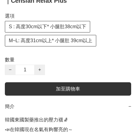
｜Censian Relax Plus
選項
S : 高度30cm以下* 小腿肚38cm以下
M~L: 高度31cm以上* 小腿肚 39cm以上
數量
−
+
加至購物車
簡介
−
韓國東國製藥推出的壓力襪🧦

📣在韓國現在名氣有夠響亮的～
