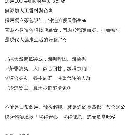
選用100%韓國國產苦瓜製成

無添加人工香料與色素

採用獨立茶包設計，沖泡方便又衛生🫖

苦瓜本身富含植物胰島素，有助於穩定血糖、排毒養生

是現代人健康生活的好夥伴💪

✅純天然苦瓜製成，無咖啡因、無負擔

✅茶香清爽，入口微苦回甘，越喝越順口

✅適合糖友、養生族群、注重代謝的人群

✅冷熱皆宜，夏天冰飲超清爽❄️

不論是日常飲用、飯後解膩，或是送給長輩都非常合適🎁

快來體驗這款「喝得安心、喝得健康」的苦瓜茶吧🍃
