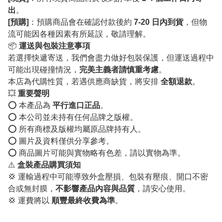
出
。
[預購]
：預購商品會在確認付款後約
7-20 日內到貨
，但物
流可能因各種因素有所延誤，敬請理解。
📦
運送與包裝注意事項
若選擇快遞寄送，我們會盡力做好包裝保護，但運送過程中
可能出現碰撞情況，
完美主義者請慎重考慮
。
本店為代購性質，若遇供應商缺貨，將安排
全額退款
。
💥
重要聲明
⭕️ 本產品為
平行進口正品
。
⭕️ 本公司並未持有任何品牌之版權。
⭕️ 所有商標及版權均屬原品牌持有人。
⭕️ 圖片及資料僅供分享參考。
⭕️ 商品圖片可能與實物略有色差，請以實物為準。
⚠️
盒裝產品購買須知
💢 運輸過程中可能導致外盒壓損、包裝有壓痕、開口不密
合或無封膜，
不影響產品內容與品質
，請安心使用。
💢 運費將以
順豐最終收費為準
。