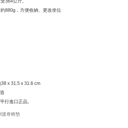
364公斤。 

880g，方便收納、更改坐位  

x 31.5 x 31.6 cm  

造

為平行進口正品。
護脊椅墊