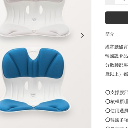
簡介
經常腰酸背
韓國護脊品牌
分散腰部壓
歲以上）都岩用
⭕支撐腰部
⭕槓桿原理
⭕使用通風
⭕韓國多項