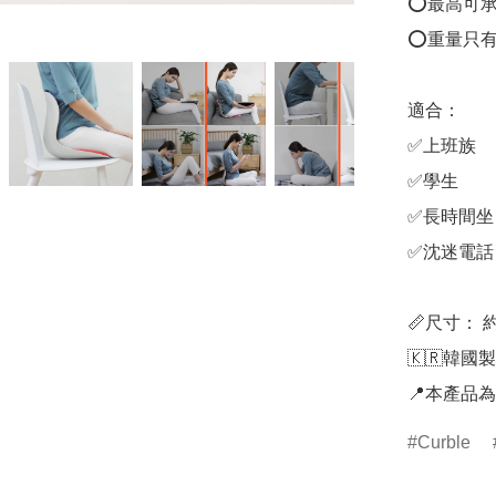
⭕最高可承受
⭕重量只有約
適合： 

✅️上班族 

✅️學生  

✅️長時間坐

✅️沈迷電話

📏尺寸： 約38 
🇰🇷韓國製
📍本產品
Curble