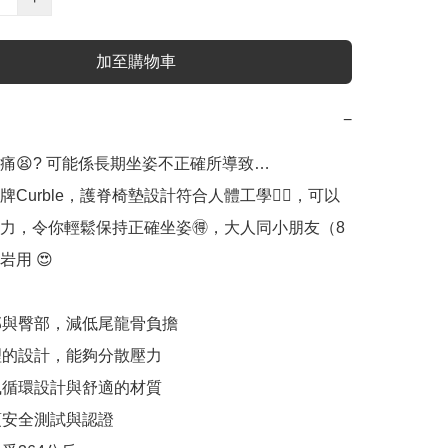
加至購物車
−
痛😫? 可能係長期坐姿不正確所導致…

Curble，護脊椅墊設計符合人體工學👍🏻，可以
力，令你輕鬆保持正確坐姿🉐，大人同小朋友（8
 😍 

與臀部，減低尾龍骨負擔 

的設計，能夠分散壓力 

循環設計與舒適的材質 

安全測試與認證
