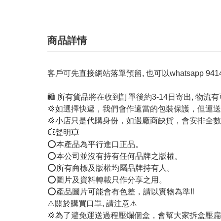
商品詳情
客戶可先直接網站落單預留, 也可以whatsapp 94142
🛍️ 所有貨品將在收到訂單後約3-14日寄出, 物
💢如選擇快遞，我們會作適當的包裝保護，但運
💢小店只是代購身份，如遇廠商缺貨，會安排全
💥聲明💥
⭕️本產品為平行進口正品。
⭕️本公司並沒有持有任何品牌之版權。
⭕️所有商標及版權均屬品牌持有人。
⭕️圖片及資料轉載只作分享之用。
⭕️產品圖片可能會有色差，請以實物為準‼️
⚠️關於購買口罩, 請注意⚠️
💢為了避免運送過程壓爛個盒，會幫大家拆盒壓