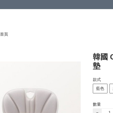
首頁
韓國 C
墊
款式
藍色
數量
−