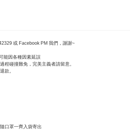
329 或 Facebook PM 我們，謝謝~
流有可能因各種因素延誤
送過程碰撞難免，完美主義者請留意。
數退款。
扁隨口罩一齊入袋寄出