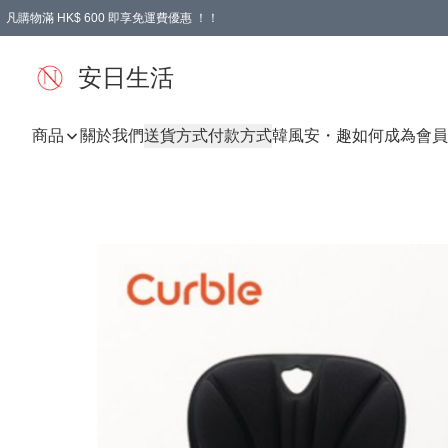
凡購物滿 HK$ 600 即享免運費優惠 ！！
安日生活
商品
關於我們
送貨方式
付款方式
韓風
安・趣
如何成為會員