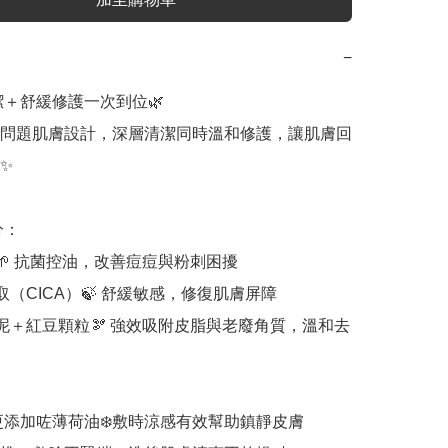
−
孔清潔＋舒緩修護一次到位🌿

問題肌膚設計，深層清潔同時溫和修護，讓肌膚回


：

🌱 抗菌控油，改善痘痘與粉刺困擾

取（CICA）🍃 舒緩敏感，修復肌膚屏障

物泥＋紅豆顆粒🫘 強效吸附皮脂與老廢角質，溫和去
版更添加咗薄荷油❄️敷時涼感有效幫助鎮靜皮膚
