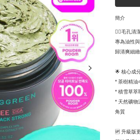
簡介
🧖‍♀️毛
專為油性與
歸清爽細緻✨
🌟 核心成分
* 茶樹精油
* 積雪草萃
* 天然礦
角質

🆙 升級