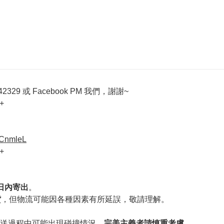
329 或 Facebook PM 我們，謝謝~
+
VCnmleL
+
作日內寄出
。
貨
，但物流可能因各種因素有所延誤，敬請理解。
送過程中可能出現碰撞情況，
完美主義者請慎重考慮
。