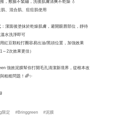
推，敷臉不緊繃，洗後肌膚清爽不乾燥 💧

油性肌、混合肌、痘痘肌使用

方式：潔面後塗抹於乾燥肌膚，避開眼唇部位，靜待
以溫水洗淨即可

用紅豆顆粒打圈容易出油/黑頭位置，加強效果

1～2次效果更佳）

gGreen 強效泥膜幫你打開毛孔清潔新境界，從根本改
與粗糙問題！🌈✨

 

ung限定
Bringgreen
泥膜