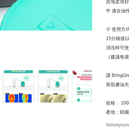
質地柔滑好
💚 適合
💡 使用
15分鐘後
清洗時可使
（建議每週
讓 Brin
善肌膚油光
規格： 100g
產地：韓國
oliveyo