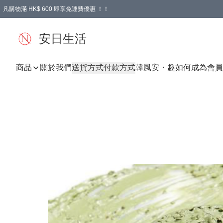
凡購物滿 HK$ 600 即享免運費優惠 ！！
安日生活
商品
關於我們
送貨方式
付款方式
韓風
安・趣
如何成為會員