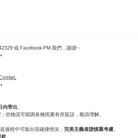
329 或 Facebook PM 我們，謝謝~
+
VCnmleL
+
作日內寄出
。
貨
，但物流可能因各種因素有所延誤，敬請理解。
送過程中可能出現碰撞情況，
完美主義者請慎重考慮
。
退款
。