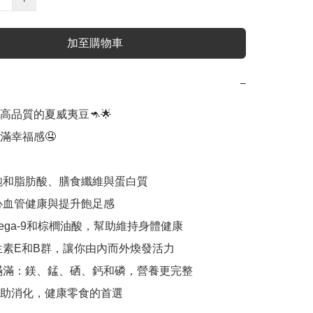
加至購物車
−
品質的夏威夷豆🦘🌟

幸福感🤤

不飽和脂肪酸、膳食纖維與蛋白質

於心血管健康與提升飽足感

mega-9和棕櫚油酸，幫助維持身體健康

維生素E和B群，讓你由內而外煥發活力

質滿滿：鎂、錳、硒、鈣和磷，營養更完整

維助消化，健康零食的首選
