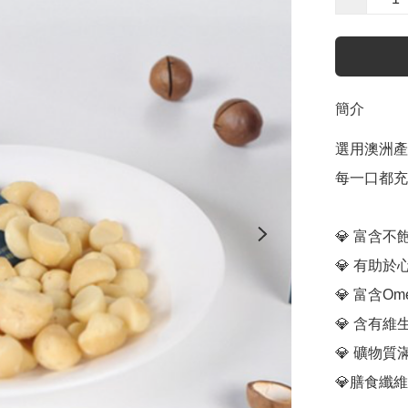
簡介
選用澳洲產高
每一口都充滿
💎 富含
💎 有助
💎 富含O
💎 含有
💎 礦物
💎膳食纖