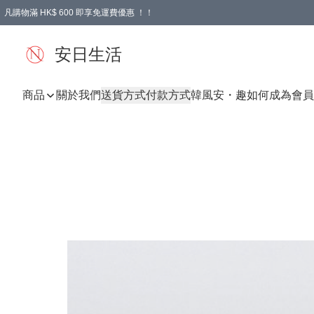
凡購物滿 HK$ 600 即享免運費優惠 ！！
安日生活
商品
關於我們
送貨方式
付款方式
韓風
安・趣
如何成為會員