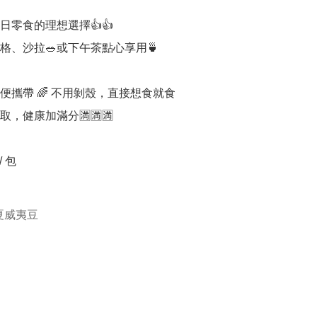
零食的理想選擇👍👍

格、沙拉🥗或下午茶點心享用🍵

便攜帶 🌈 不用剝殼，直接想食就食

，健康加滿分🈵🈵🈵

 包

夏威夷豆