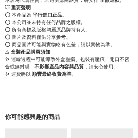
本店為代購性質，若遇供應商缺貨，將安排
全額退款
。
💥
重要聲明
⭕️ 本產品為
平行進口正品
。
⭕️ 本公司並未持有任何品牌之版權。
⭕️ 所有商標及版權均屬原品牌持有人。
⭕️ 圖片及資料僅供分享參考。
⭕️ 商品圖片可能與實物略有色差，請以實物為準。
⚠️
盒裝產品購買須知
💢 運輸過程中可能導致外盒壓損、包裝有壓痕、開口不密
合或無封膜，
不影響產品內容與品質
，請安心使用。
💢 運費將以
順豐最終收費為準
。
你可能感興趣的商品