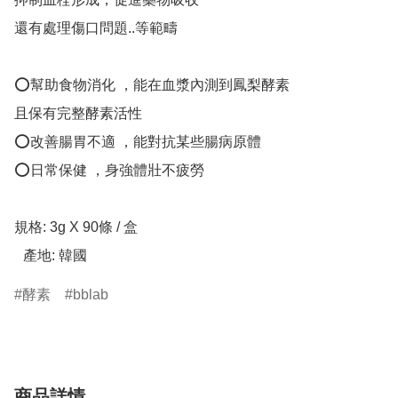
還有處理傷口問題..等範疇 

⭕幫助食物消化 ，能在血漿內測到鳳梨酵素 

且保有完整酵素活性 

⭕改善腸胃不適 ，能對抗某些腸病原體 

⭕日常保健 ，身強體壯不疲勞 

規格: 3g X 90條 / 盒

酵素
bblab
商品詳情