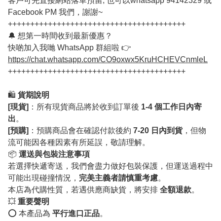
客戶可先直接網站落單預留, 也可以whatsapp 94142329 或
Facebook PM 我們，謝謝~
++++++++++++++++++++++++++++++++++++++++
🔔 想第一時間收到最新優惠？
快啲加入我哋 WhatsApp 群組啦 👉
https://chat.whatsapp.com/CO9oxwx5KruHCHEVCnmleL
++++++++++++++++++++++++++++++++++++++++
🛍️
貨期說明
[現貨]
：所有現貨商品將於收到訂單後
1-4 個工作日內寄
出
。
[預購]
：預購商品會在確認付款後約
7-20 日內到貨
，但物
流可能因各種因素有所延誤，敬請理解。
📦
運送與包裝注意事項
若選擇快遞寄送，我們會盡力做好包裝保護，但運送過程中
可能出現碰撞情況，
完美主義者請慎重考慮
。
本店為代購性質，若遇供應商缺貨，將安排
全額退款
。
💥
重要聲明
⭕️ 本產品為
平行進口正品
。