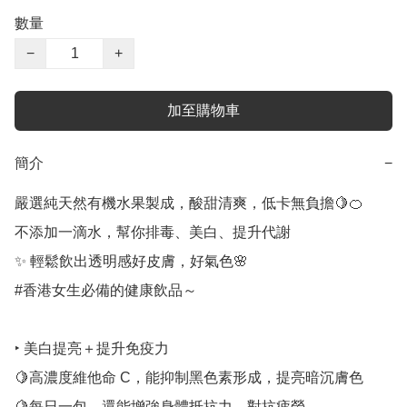
數量
−
+
加至購物車
簡介
−
嚴選純天然有機水果製成，酸甜清爽，低卡無負擔🍋🍊

不添加一滴水，幫你排毒、美白、提升代謝

✨ 輕鬆飲出透明感好皮膚，好氣色🌸

#香港女生必備的健康飲品～

‣ 美白提亮＋提升免疫力

🍋高濃度維他命 C，能抑制黑色素形成，提亮暗沉膚色

🍋每日一包，還能增強身體抵抗力，對抗疲勞
