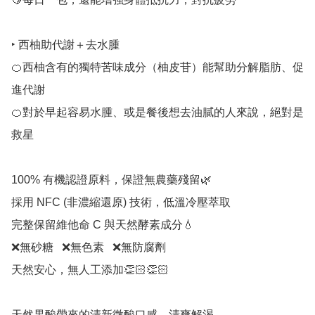
‣ 西柚助代謝＋去水腫

🍊西柚含有的獨特苦味成分（柚皮苷）能幫助分解脂肪、促
進代謝

🍊對於早起容易水腫、或是餐後想去油膩的人來說，絕對是
救星

100% 有機認證原料，保證無農藥殘留🌿

採用 NFC (非濃縮還原) 技術，低溫冷壓萃取

完整保留維他命 C 與天然酵素成分💧

❌無砂糖   ❌無色素   ❌無防腐劑

天然安心，無人工添加👏🏻👏🏻

天然果酸帶來的清新微酸口感，清爽解渴
