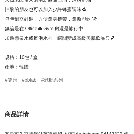
怕酸的朋友也可以加入少許蜂蜜調味🍯

每包獨立封裝，方便隨身攜帶，隨撕即飲 🚀

無論是在 Office💼 Gym 房還是旅行中

加進礦泉水或氣泡水裡，瞬間變成高級美肌飲品🛒💕

規格：10包 / 盒

產地：韓國
健康
bblab
減肥系列
商品詳情