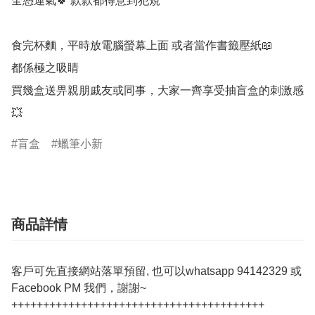
全憑運氣🍀 款款都得意到犯規

食完杯麵，平時放電腦螢幕上面 或者當作書籤壓紙📖

都係極之吸睛

買幾盒送畀親朋戚友或同事，大家一齊享受抽盲盒的刺激感
盲盒
蠟筆小新
商品詳情
客戶可先直接網站落單預留, 也可以whatsapp 94142329 或
Facebook PM 我們，謝謝~
++++++++++++++++++++++++++++++++++++++++