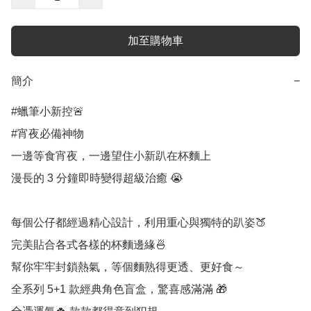
加至購物車
簡介
−
#蠟筆小新控🚨

#宵夜必備神物 

一邊等食宵夜，一邊望住小新趴在杯麵上

漫長的 3 分鐘即時變得超級治癒 😭

每個公仔都經過精心設計，利用重心與獨特的趴姿🍑

完美貼合各式各樣的杯麵邊緣🍜

幫你牢牢封鎖熱氣，等個麵熟得更透、更好食～

全系列 5+1 款經典角色盲盒，驚喜感滿滿 🎁
