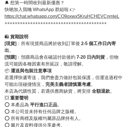
🔔 想第一時間收到最新優惠？
快啲加入我哋 WhatsApp 群組啦 👉
https://chat.whatsapp.com/CO9oxwx5KruHCHEVCnmleL
++++++++++++++++++++++++++++++++++++++++
🛍️
貨期說明
[現貨]
：所有現貨商品將於收到訂單後
2-5 個工作日內寄
出
。
[預購]
：預購商品會在確認付款後約
7-20 日內到貨
，但物
流可能因各種因素有所延誤，敬請理解。
📦
運送與包裝注意事項
若選擇快遞寄送，我們會盡力做好包裝保護，但運送過程中
可能出現碰撞情況，
完美主義者請慎重考慮
。
本店為代購性質，若遇供應商缺貨，將安排
全額退款
。
💥
重要聲明
⭕️ 本產品為
平行進口正品
。
⭕️ 本公司並未持有任何品牌之版權。
⭕️ 所有商標及版權均屬原品牌持有人。
⭕️ 圖片及資料僅供分享參考。