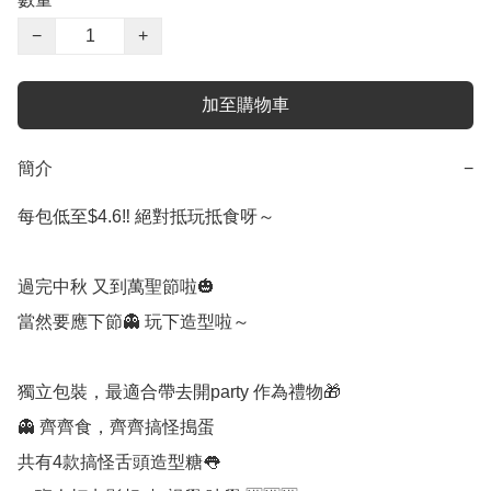
−
+
加至購物車
簡介
−
每包低至$4.6‼️ 絕對抵玩抵食呀～

過完中秋 又到萬聖節啦🎃

當然要應下節👻 玩下造型啦～

獨立包裝，最適合帶去開party 作為禮物🎁

👻 齊齊食，齊齊搞怪搗蛋

共有4款搞怪舌頭造型糖👅
