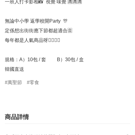
一班人打卡影相📸  視覺 味覺 🈵️🈵️🈵️

無論中小學 返學校開Party  🎊 

定係想出街街應下節都超適合🈴

每年都是人氣商品呀❤️‍🔥❤️‍🔥

規格：A）10包 / 套         B）30包 / 盒

韓國直送
萬聖節
零食
商品詳情