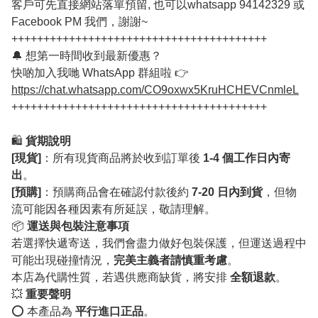
客戶可先直接網站落單預留, 也可以whatsapp 94142329 或
Facebook PM 我們，謝謝~
++++++++++++++++++++++++++++++++++++++++
🔔 想第一時間收到最新優惠？
快啲加入我哋 WhatsApp 群組啦 👉
https://chat.whatsapp.com/CO9oxwx5KruHCHEVCnmleL
++++++++++++++++++++++++++++++++++++++++
🛍️
貨期說明
[現貨]
：所有現貨商品將於收到訂單後
1-4 個工作日內寄
出
。
[預購]
：預購商品會在確認付款後約
7-20 日內到貨
，但物
流可能因各種因素有所延誤，敬請理解。
📦
運送與包裝注意事項
若選擇快遞寄送，我們會盡力做好包裝保護，但運送過程中
可能出現碰撞情況，
完美主義者請慎重考慮
。
本店為代購性質，若遇供應商缺貨，將安排
全額退款
。
💥
重要聲明
⭕️ 本產品為
平行進口正品
。